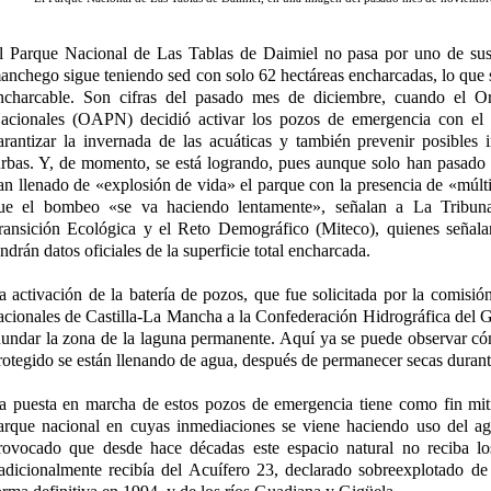
l Parque Nacional de Las Tablas de Daimiel no pasa por uno de su
anchego sigue teniendo sed con solo 62 hectáreas encharcadas, lo que s
ncharcable. Son cifras del pasado mes de diciembre, cuando el 
acionales (OAPN) decidió activar los pozos de emergencia con el 
arantizar la invernada de las acuáticas y también prevenir posibles 
urbas. Y, de momento, se está logrando, pues aunque solo han pasado 
an llenado de «explosión de vida» el parque con la presencia de «múlti
ue el bombeo «se va haciendo lentamente», señalan a La Tribuna 
ransición Ecológica y el Reto Demográfico (Miteco), quienes señala
endrán datos oficiales de la superficie total encharcada.
a activación de la batería de pozos, que fue solicitada por la comisió
acionales de Castilla-La Mancha a la Confederación Hidrográfica de
nundar la zona de la laguna permanente. Aquí ya se puede observar có
rotegido se están llenando de agua, después de permanecer secas duran
a puesta en marcha de estos pozos de emergencia tiene como fin mitig
arque nacional en cuyas inmediaciones se viene haciendo uso del agu
rovocado que desde hace décadas este espacio natural no reciba lo
radicionalmente recibía del Acuífero 23, declarado sobreexplotado d