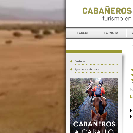
el parque
la visita
I
Noticias
Que ver este mes
Ma
L
E
E