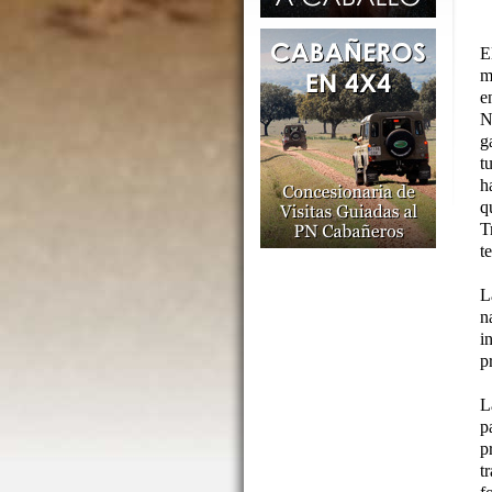
E
m
e
N
g
t
h
q
T
t
L
n
i
p
L
p
p
t