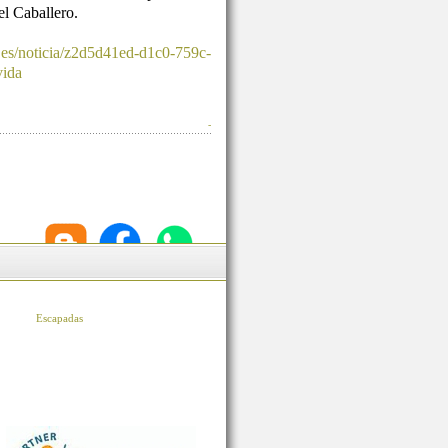
l Caballero.
.es/noticia/z2d5d41ed-d1c0-759c-
vida
-
Escapadas