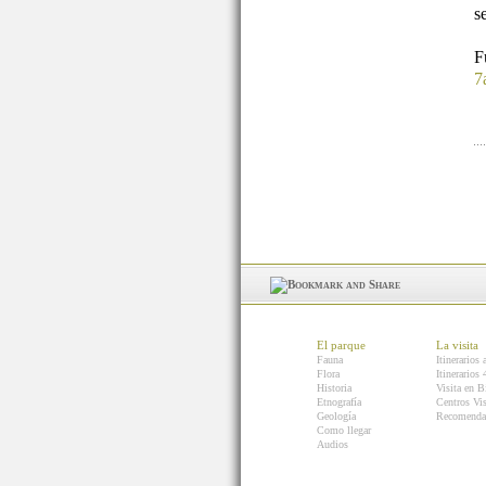
s
7
El parque
La visita
Fauna
Itinerarios 
Flora
Itinerarios
Historia
Visita en B
Etnografía
Centros Vis
Geología
Recomenda
Como llegar
Audios