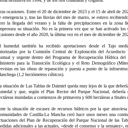
orma definitiva en 1994, y de los ríos Guadiana y Gigüela.
tras ocasiones. Entre el 20 de diciembre de 2023 y el 15 de abril de 20
e emergencia y, tras las lluvias del mes de marzo, se estuvo recibiend
ero la llegada del verano y la falta de precipitaciones en la zona l
mpeorara su situación. No es la primera vez que se han activado los
casiones desde el año 2020, la última vez en el mes de diciembre de 20
l humedal también ha recibido aportaciones desde el Tajo media
utorizadas por la Comisión Central de Explotación del Acueduct
untual y urgente dentro del Programa de Recuperación Hídrica del
inisterio para la Transición Ecológica y el Reto Demográfico (Mite
revistas en las obras de reparación y puesta a punto de la infraestru
anchega (1,2 hectómetros cúbicos).
a situación de Las Tablas de Daimiel queda muy lejos de la que debería 
umedal y que, según el Plan Rector del Parque Nacional, debería
ectáreas inundadas a comienzos de primavera y 600 hectáreas a finales 
nte la situación de escasez de recursos hídricos por la que atraviesa 
omunidades de Castilla-La Mancha creó hace unos meses una comisi
ctuaciones del Plan de Recuperación del Parque Nacional de las Tab
edidas adicionales a las actuales, «desde el consenso y la sensatez», e