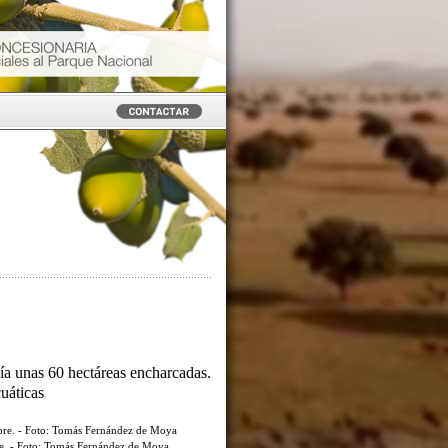
ía unas 60 hectáreas encharcadas.
cuáticas
re. - Foto: Tomás Fernández de Moya