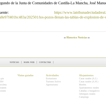
egundo de la Junta de Comunidades de Castilla-La Mancha, José Manue
Fuente:
https://www.latribunadeciudadreal
a8e97f401bc483a/202501/los-pozos-llenan-las-tablas-de-explosion-de-
::
Historico Noticias
::
noticias
|
mapa web
|
contactar
|
Visitas guiadas
Actividades
Alojamientos
a pie
Ecoturismo
Casas rurales (A.I.)
 4X4
Turismo Activo
Casas rurales (A.H.)
icicleta
Agroturismo
Hoteles
itantes
Apartamentos rurales
ciones
Cabañas o bungalows
Albergues rurales
Campings