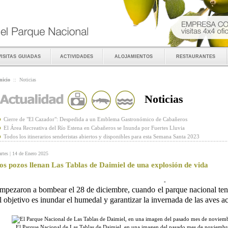
visitas guiadas
actividades
alojamientos
restaurantes
nicio
::
Noticias
Noticias
Cierre de "El Cazador": Despedida a un Emblema Gastronómico de Cabañeros
El Área Recreativa del Río Estena en Cabañeros se Inunda por Fuertes Lluvia
Todos los itinerarios senderistas abiertos y disponibles para esta Semana Santa 2023
rtes | 14 de Enero 2025
os pozos llenan Las Tablas de Daimiel de una explosión de vida
-
mpezaron a bombear el 28 de diciembre, cuando el parque nacional ten
l objetivo es inundar el humedal y garantizar la invernada de las aves a
El Parque Nacional de Las Tablas de Daimiel, en una imagen del pasado mes de noviemb