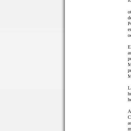
f
o
d
P
e
o
E
a
p
M
p
M
L
h
h
A
C
a
m