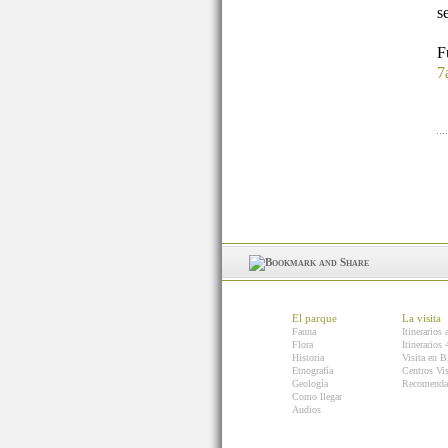
s
7
El parque
La visita
Fauna
Itinerarios 
Flora
Itinerarios
Historia
Visita en B
Etnografía
Centros Vis
Geología
Recomenda
Como llegar
Audios