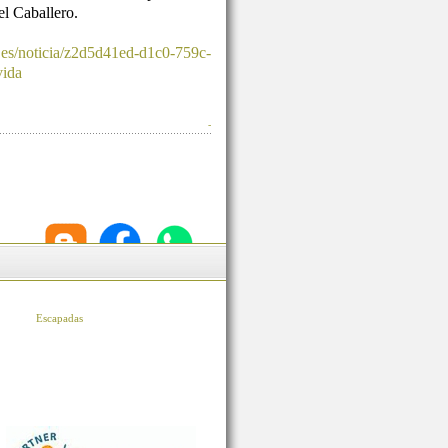
l Caballero.
.es/noticia/z2d5d41ed-d1c0-759c-
vida
-
Escapadas