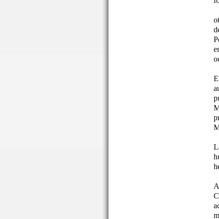
f
o
d
P
e
o
E
a
p
M
p
M
L
h
h
A
C
a
m