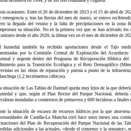
orma definitiva en 1994, y de los ríos Guadiana y Gigüela.
tras ocasiones. Entre el 20 de diciembre de 2023 y el 15 de abril de 20
e emergencia y, tras las lluvias del mes de marzo, se estuvo recibiend
ero la llegada del verano y la falta de precipitaciones en la zona l
mpeorara su situación. No es la primera vez que se han activado los
casiones desde el año 2020, la última vez en el mes de diciembre de 20
l humedal también ha recibido aportaciones desde el Tajo media
utorizadas por la Comisión Central de Explotación del Acueduct
untual y urgente dentro del Programa de Recuperación Hídrica del
inisterio para la Transición Ecológica y el Reto Demográfico (Mite
revistas en las obras de reparación y puesta a punto de la infraestru
anchega (1,2 hectómetros cúbicos).
a situación de Las Tablas de Daimiel queda muy lejos de la que debería 
umedal y que, según el Plan Rector del Parque Nacional, debería
ectáreas inundadas a comienzos de primavera y 600 hectáreas a finales 
nte la situación de escasez de recursos hídricos por la que atraviesa 
omunidades de Castilla-La Mancha creó hace unos meses una comisi
ctuaciones del Plan de Recuperación del Parque Nacional de las Tab
edidas adicionales a las actuales, «desde el consenso y la sensatez», e