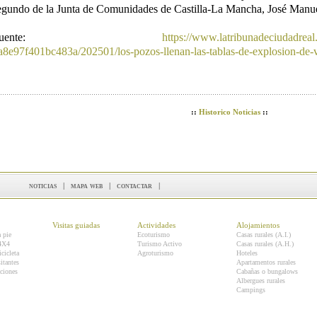
egundo de la Junta de Comunidades de Castilla-La Mancha, José Manue
Fuente:
https://www.latribunadeciudadreal
a8e97f401bc483a/202501/los-pozos-llenan-las-tablas-de-explosion-de-
::
Historico Noticias
::
noticias
|
mapa web
|
contactar
|
Visitas guiadas
Actividades
Alojamientos
a pie
Ecoturismo
Casas rurales (A.I.)
 4X4
Turismo Activo
Casas rurales (A.H.)
icicleta
Agroturismo
Hoteles
itantes
Apartamentos rurales
ciones
Cabañas o bungalows
Albergues rurales
Campings