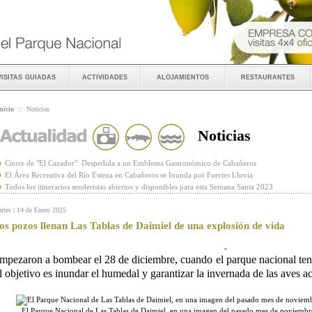
visitas guiadas
actividades
alojamientos
restaurantes
nicio
::
Noticias
Noticias
Cierre de "El Cazador": Despedida a un Emblema Gastronómico de Cabañeros
El Área Recreativa del Río Estena en Cabañeros se Inunda por Fuertes Lluvia
Todos los itinerarios senderistas abiertos y disponibles para esta Semana Santa 2023
rtes | 14 de Enero 2025
os pozos llenan Las Tablas de Daimiel de una explosión de vida
-
mpezaron a bombear el 28 de diciembre, cuando el parque nacional ten
l objetivo es inundar el humedal y garantizar la invernada de las aves a
El Parque Nacional de Las Tablas de Daimiel, en una imagen del pasado mes de noviemb