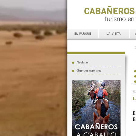
el parque
la visita
I
Noticias
Que ver este mes
Ma
L
E
E