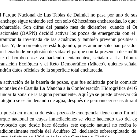
l Parque Nacional de Las Tablas de Daimiel no pasa por uno de su
anchego sigue teniendo sed con solo 62 hectáreas encharcadas, lo que s
ncharcable. Son cifras del pasado mes de diciembre, cuando el 
acionales (OAPN) decidió activar los pozos de emergencia con el 
arantizar la invernada de las acuáticas y también prevenir posibles 
urbas. Y, de momento, se está logrando, pues aunque solo han pasado 
an llenado de «explosión de vida» el parque con la presencia de «múlti
ue el bombeo «se va haciendo lentamente», señalan a La Tribuna 
ransición Ecológica y el Reto Demográfico (Miteco), quienes señala
endrán datos oficiales de la superficie total encharcada.
a activación de la batería de pozos, que fue solicitada por la comisió
acionales de Castilla-La Mancha a la Confederación Hidrográfica de
nundar la zona de la laguna permanente. Aquí ya se puede observar có
rotegido se están llenando de agua, después de permanecer secas duran
a puesta en marcha de estos pozos de emergencia tiene como fin mitig
arque nacional en cuyas inmediaciones se viene haciendo uso del agu
rovocado que desde hace décadas este espacio natural no reciba lo
radicionalmente recibía del Acuífero 23, declarado sobreexplotado d