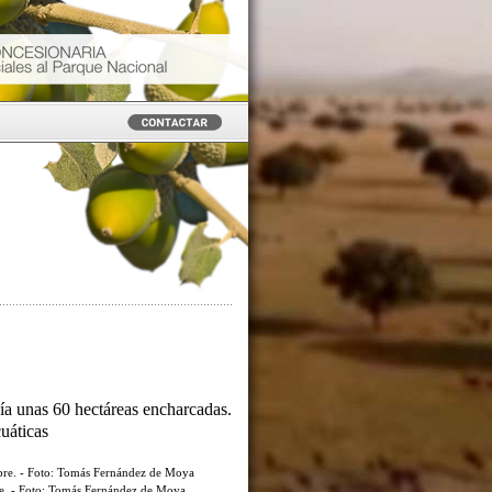
ía unas 60 hectáreas encharcadas.
cuáticas
re. - Foto: Tomás Fernández de Moya