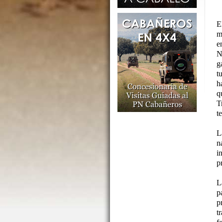
E
m
e
N
g
t
h
q
T
t
L
n
i
p
L
p
p
t