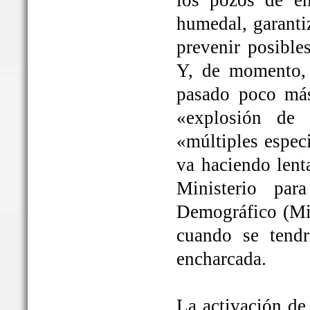
los pozos de em
humedal, garanti
prevenir posible
Y, de momento, 
pasado poco más
«explosión de 
«múltiples espec
va haciendo lent
Ministerio par
Demográfico (Mit
cuando se tendrá
encharcada.
La activación de 