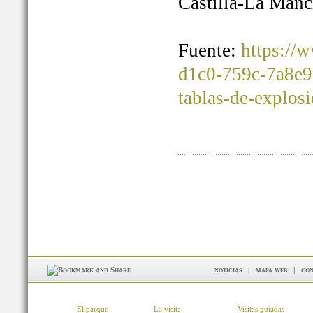
Castilla-La Manc
Fuente:
https://
d1c0-759c-7a8e9
tablas-de-explos
noticias
|
mapa web
|
con
El parque
La visita
Visitas guiadas