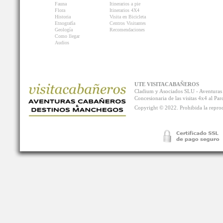
Fauna
Itinerarios a pie
Flora
Itinerarios 4X4
Historia
Visita en Bicicleta
Etnografía
Centros Visitantes
Geología
Recomendaciones
Como llegar
Audios
UTE VISITACABAÑEROS
Cladium y Asociados SLU - Aventur
Concesionaria de las visitas 4x4 al P
Copyright © 2022. Prohibida la reprodu