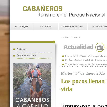
el parque
la visita
visitas guiadas
actividade
Inicio
::
Noticias
Noticias
Que ver este mes
Cierre de "El Cazador": Despedida 
El Área Recreativa del Río Estena en
Todos los itinerarios senderistas abie
Martes | 14 de Enero 2025
Los pozos llenan
vida
Empezaron a bomb