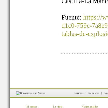
Castilla-La Manc
Fuente:
https://
d1c0-759c-7a8e9
tablas-de-explos
noticias
|
mapa web
|
con
El parque
La visita
Visitas guiadas