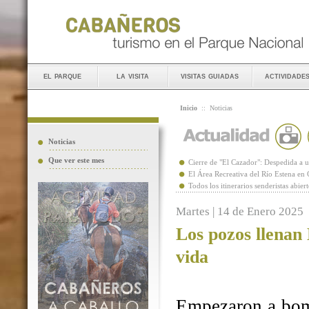
el parque
la visita
visitas guiadas
actividade
Inicio
::
Noticias
Noticias
Que ver este mes
Cierre de "El Cazador": Despedida 
El Área Recreativa del Río Estena en
Todos los itinerarios senderistas abie
Martes | 14 de Enero 2025
Los pozos llenan
vida
Empezaron a bomb