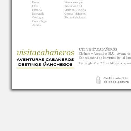
Fauna
Itinerarios a pie
Flora
Itinerarios 4X4
Historia
Visita en Bicicleta
Etnografía
Centros Visitantes
Geología
Recomendaciones
Como llegar
Audios
UTE VISITACABAÑEROS
Cladium y Asociados SLU - Aventur
Concesionaria de las visitas 4x4 al P
Copyright © 2022. Prohibida la reprodu