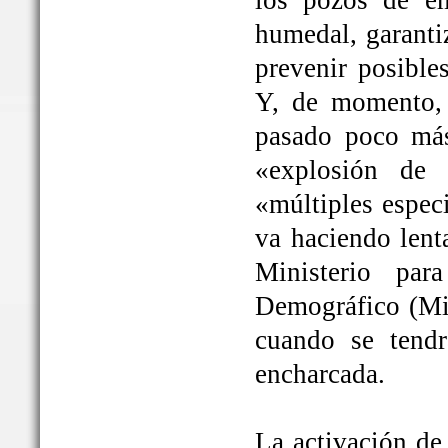
los pozos de em
humedal, garanti
prevenir posible
Y, de momento, 
pasado poco más
«explosión de 
«múltiples espec
va haciendo lent
Ministerio par
Demográfico (Mit
cuando se tendrá
encharcada.
La activación de 