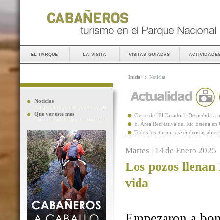
el parque
la visita
visitas guiadas
actividade
Inicio
::
Noticias
Noticias
Que ver este mes
Cierre de "El Cazador": Despedida 
El Área Recreativa del Río Estena en
Todos los itinerarios senderistas abie
Martes | 14 de Enero 2025
Los pozos llenan
vida
Empezaron a bomb