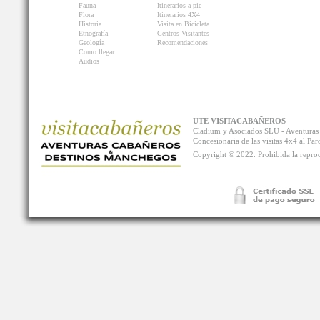
Fauna
Itinerarios a pie
Flora
Itinerarios 4X4
Historia
Visita en Bicicleta
Etnografía
Centros Visitantes
Geología
Recomendaciones
Como llegar
Audios
UTE VISITACABAÑEROS
Cladium y Asociados SLU - Aventur
Concesionaria de las visitas 4x4 al P
Copyright © 2022. Prohibida la reprodu