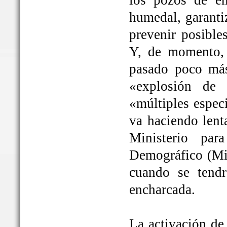
los pozos de em
humedal, garanti
prevenir posible
Y, de momento, 
pasado poco más
«explosión de 
«múltiples espec
va haciendo lent
Ministerio par
Demográfico (Mit
cuando se tendrá
encharcada.
La activación de 