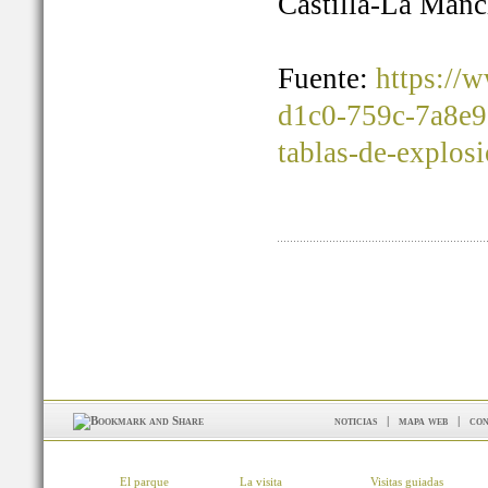
Castilla-La Manc
Fuente:
https://
d1c0-759c-7a8e9
tablas-de-explos
noticias
|
mapa web
|
con
El parque
La visita
Visitas guiadas