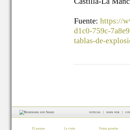
Castilla-La Manc
Fuente:
https://
d1c0-759c-7a8e9
tablas-de-explos
noticias
|
mapa web
|
con
El parque
La visita
Visitas guiadas