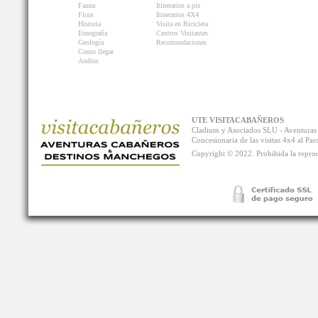
Fauna
Itinerarios a pie
Flora
Itinerarios 4X4
Historia
Visita en Bicicleta
Etnografía
Centros Visitantes
Geología
Recomendaciones
Como llegar
Audios
UTE VISITACABAÑEROS
Cladium y Asociados SLU - Aventur
Concesionaria de las visitas 4x4 al P
Copyright © 2022. Prohibida la reprodu