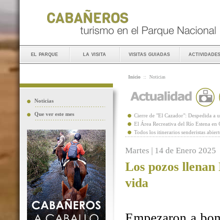
el parque
la visita
visitas guiadas
actividade
Inicio
::
Noticias
Noticias
Que ver este mes
Cierre de "El Cazador": Despedida 
El Área Recreativa del Río Estena en
Todos los itinerarios senderistas abie
Martes | 14 de Enero 2025
Los pozos llenan
vida
Empezaron a bomb