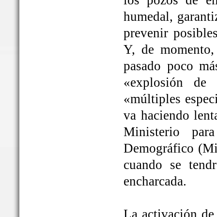
los pozos de em
humedal, garanti
prevenir posible
Y, de momento, 
pasado poco más
«explosión de 
«múltiples espec
va haciendo lent
Ministerio par
Demográfico (Mit
cuando se tendrá
encharcada.
La activación de 