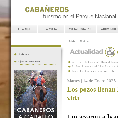
el parque
la visita
visitas guiadas
actividade
Inicio
::
Noticias
Noticias
Que ver este mes
Cierre de "El Cazador": Despedida 
El Área Recreativa del Río Estena en
Todos los itinerarios senderistas abie
Martes | 14 de Enero 2025
Los pozos llenan
vida
Empezaron a bomb