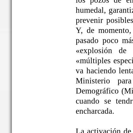
los pozos de em
humedal, garanti
prevenir posible
Y, de momento, 
pasado poco más
«explosión de 
«múltiples espec
va haciendo lent
Ministerio par
Demográfico (Mit
cuando se tendrá
encharcada.
La activación de 