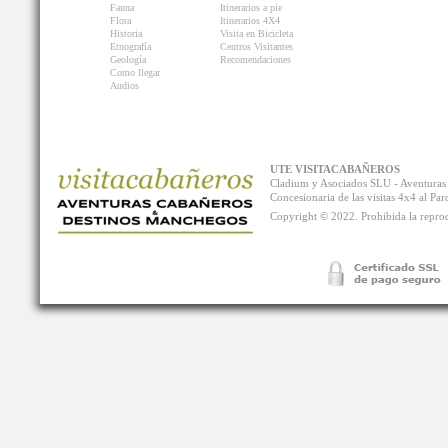
Fauna
Itinerarios a pie
Flora
Itinerarios 4X4
Historia
Visita en Bicicleta
Etnografía
Centros Visitantes
Geología
Recomendaciones
Como llegar
Audios
UTE VISITACABAÑEROS
Cladium y Asociados SLU - Aventur
Concesionaria de las visitas 4x4 al P
Copyright © 2022. Prohibida la reprodu