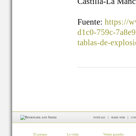
Castilla-La Manc
Fuente:
https://
d1c0-759c-7a8e9
tablas-de-explos
noticias
|
mapa web
|
con
El parque
La visita
Visitas guiadas