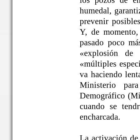
los pozos de em
humedal, garanti
prevenir posible
Y, de momento, 
pasado poco más
«explosión de 
«múltiples espec
va haciendo lent
Ministerio par
Demográfico (Mit
cuando se tendrá
encharcada.
La activación de 