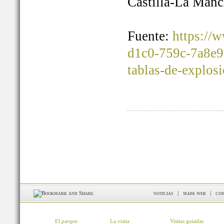
Castilla-La Manc
Fuente:
https://
d1c0-759c-7a8e9
tablas-de-explos
noticias
|
mapa web
|
con
El parque
La visita
Visitas guiadas