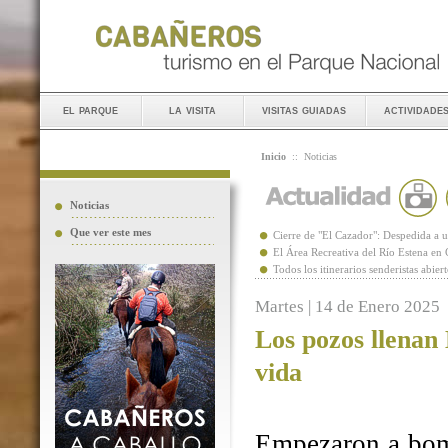
el parque
la visita
visitas guiadas
actividade
Inicio
::
Noticias
Noticias
Que ver este mes
Cierre de "El Cazador": Despedida 
El Área Recreativa del Río Estena en
Todos los itinerarios senderistas abie
Martes | 14 de Enero 2025
Los pozos llenan
vida
Empezaron a bomb