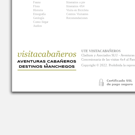
Fauna
Itinerarios a pie
Flora
Itinerarios 4X4
Historia
Visita en Bicicleta
Etnografía
Centros Visitantes
Geología
Recomendaciones
Como llegar
Audios
UTE VISITACABAÑEROS
Cladium y Asociados SLU - Aventur
Concesionaria de las visitas 4x4 al P
Copyright © 2022. Prohibida la reprodu