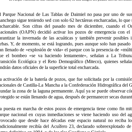
l Parque Nacional de Las Tablas de Daimiel no pasa por uno de su
anchego sigue teniendo sed con solo 62 hectáreas encharcadas, lo que s
ncharcable. Son cifras del pasado mes de diciembre, cuando el 
acionales (OAPN) decidió activar los pozos de emergencia con el 
arantizar la invernada de las acuáticas y también prevenir posibles 
urbas. Y, de momento, se está logrando, pues aunque solo han pasado 
an llenado de «explosión de vida» el parque con la presencia de «múlti
ue el bombeo «se va haciendo lentamente», señalan a La Tribuna 
ransición Ecológica y el Reto Demográfico (Miteco), quienes señala
endrán datos oficiales de la superficie total encharcada.
a activación de la batería de pozos, que fue solicitada por la comisió
acionales de Castilla-La Mancha a la Confederación Hidrográfica de
nundar la zona de la laguna permanente. Aquí ya se puede observar có
rotegido se están llenando de agua, después de permanecer secas duran
a puesta en marcha de estos pozos de emergencia tiene como fin mitig
arque nacional en cuyas inmediaciones se viene haciendo uso del agu
rovocado que desde hace décadas este espacio natural no reciba lo
radicionalmente recibía del Acuífero 23, declarado sobreexplotado d