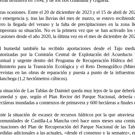
orma definitiva en 1994, y de los ríos Guadiana y Gigüela.
tras ocasiones. Entre el 20 de diciembre de 2023 y el 15 de abril de 20
e emergencia y, tras las lluvias del mes de marzo, se estuvo recibiend
ero la llegada del verano y la falta de precipitaciones en la zona l
mpeorara su situación. No es la primera vez que se han activado los
casiones desde el año 2020, la última vez en el mes de diciembre de 20
l humedal también ha recibido aportaciones desde el Tajo media
utorizadas por la Comisión Central de Explotación del Acueduct
untual y urgente dentro del Programa de Recuperación Hídrica del
inisterio para la Transición Ecológica y el Reto Demográfico (Mite
revistas en las obras de reparación y puesta a punto de la infraestru
anchega (1,2 hectómetros cúbicos).
a situación de Las Tablas de Daimiel queda muy lejos de la que debería 
umedal y que, según el Plan Rector del Parque Nacional, debería
ectáreas inundadas a comienzos de primavera y 600 hectáreas a finales 
nte la situación de escasez de recursos hídricos por la que atraviesa 
omunidades de Castilla-La Mancha creó hace unos meses una comisi
ctuaciones del Plan de Recuperación del Parque Nacional de las Tab
edidas adicionales a las actuales, «desde el consenso y la sensatez», e