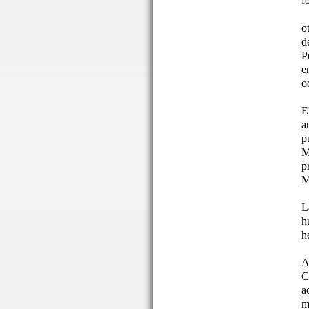
f
o
d
P
e
o
E
a
p
M
p
M
L
h
h
A
C
a
m