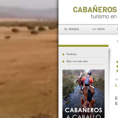
el parque
la visita
I
Noticias
Que ver este mes
Ma
L
E
E