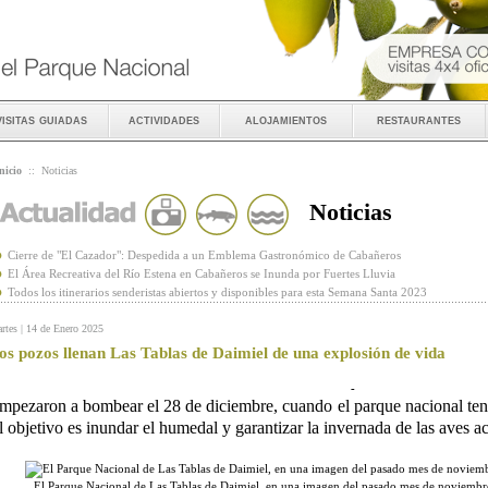
visitas guiadas
actividades
alojamientos
restaurantes
nicio
::
Noticias
Noticias
Cierre de "El Cazador": Despedida a un Emblema Gastronómico de Cabañeros
El Área Recreativa del Río Estena en Cabañeros se Inunda por Fuertes Lluvia
Todos los itinerarios senderistas abiertos y disponibles para esta Semana Santa 2023
rtes | 14 de Enero 2025
os pozos llenan Las Tablas de Daimiel de una explosión de vida
-
mpezaron a bombear el 28 de diciembre, cuando el parque nacional ten
l objetivo es inundar el humedal y garantizar la invernada de las aves a
El Parque Nacional de Las Tablas de Daimiel, en una imagen del pasado mes de noviemb