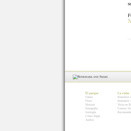
s
7
El parque
La visita
Fauna
Itinerarios 
Flora
Itinerarios
Historia
Visita en B
Etnografía
Centros Vis
Geología
Recomenda
Como llegar
Audios