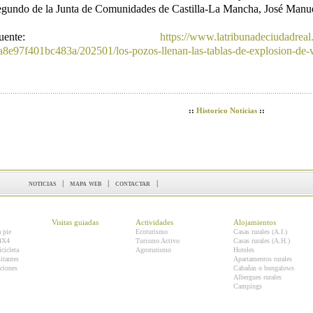
egundo de la Junta de Comunidades de Castilla-La Mancha, José Manue
Fuente:
https://www.latribunadeciudadreal
a8e97f401bc483a/202501/los-pozos-llenan-las-tablas-de-explosion-de-
::
Historico Noticias
::
noticias
|
mapa web
|
contactar
|
Visitas guiadas
Actividades
Alojamientos
a pie
Ecoturismo
Casas rurales (A.I.)
 4X4
Turismo Activo
Casas rurales (A.H.)
icicleta
Agroturismo
Hoteles
itantes
Apartamentos rurales
ciones
Cabañas o bungalows
Albergues rurales
Campings