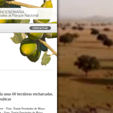
ía unas 60 hectáreas encharcadas.
cuáticas
re. - Foto: Tomás Fernández de Moya