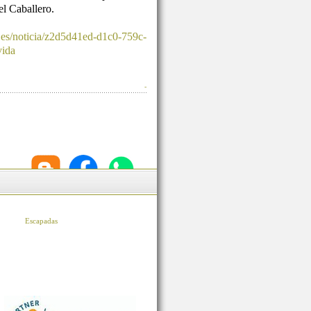
l Caballero.
.es/noticia/z2d5d41ed-d1c0-759c-
vida
-
Escapadas