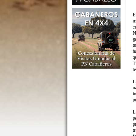
E
m
e
N
g
t
h
q
T
t
L
n
i
p
L
p
p
t