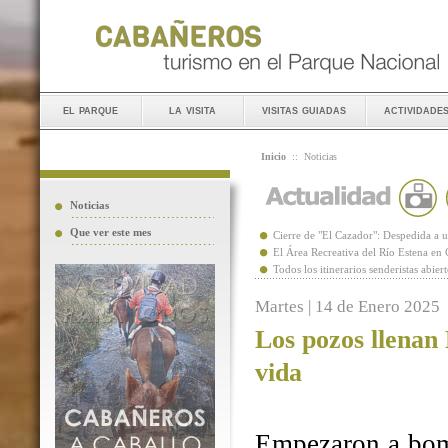
el parque
la visita
visitas guiadas
actividade
Inicio
::
Noticias
Noticias
Que ver este mes
Cierre de "El Cazador": Despedida 
El Área Recreativa del Río Estena en
Todos los itinerarios senderistas abie
Martes | 14 de Enero 2025
Los pozos llenan
vida
Empezaron a bomb