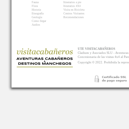
Fauna
Itinerarios a pie
Flora
Itinerarios 4X4
Historia
Visita en Bicicleta
Etnografía
Centros Visitantes
Geología
Recomendaciones
Como llegar
Audios
UTE VISITACABAÑEROS
Cladium y Asociados SLU - Aventur
Concesionaria de las visitas 4x4 al P
Copyright © 2022. Prohibida la reprodu