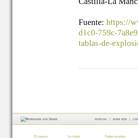
Castilla-La Manc
Fuente:
https://
d1c0-759c-7a8e9
tablas-de-explos
noticias
|
mapa web
|
con
El parque
La visita
Visitas guiadas