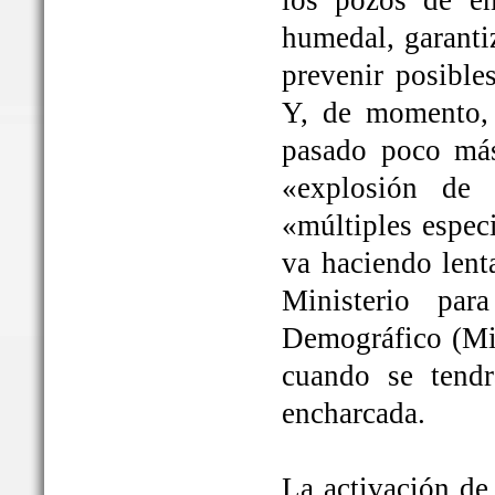
los pozos de em
humedal, garanti
prevenir posible
Y, de momento, 
pasado poco más
«explosión de 
«múltiples espec
va haciendo lent
Ministerio par
Demográfico (Mit
cuando se tendrá
encharcada.
La activación de 