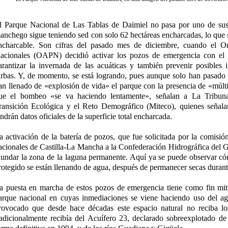
l Parque Nacional de Las Tablas de Daimiel no pasa por uno de su
anchego sigue teniendo sed con solo 62 hectáreas encharcadas, lo que s
ncharcable. Son cifras del pasado mes de diciembre, cuando el 
acionales (OAPN) decidió activar los pozos de emergencia con el 
arantizar la invernada de las acuáticas y también prevenir posibles 
urbas. Y, de momento, se está logrando, pues aunque solo han pasado 
an llenado de «explosión de vida» el parque con la presencia de «múlti
ue el bombeo «se va haciendo lentamente», señalan a La Tribuna 
ransición Ecológica y el Reto Demográfico (Miteco), quienes señala
endrán datos oficiales de la superficie total encharcada.
a activación de la batería de pozos, que fue solicitada por la comisió
acionales de Castilla-La Mancha a la Confederación Hidrográfica de
nundar la zona de la laguna permanente. Aquí ya se puede observar có
rotegido se están llenando de agua, después de permanecer secas duran
a puesta en marcha de estos pozos de emergencia tiene como fin mitig
arque nacional en cuyas inmediaciones se viene haciendo uso del agu
rovocado que desde hace décadas este espacio natural no reciba lo
radicionalmente recibía del Acuífero 23, declarado sobreexplotado d