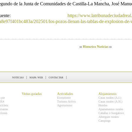
egundo de la Junta de Comunidades de Castilla-La Mancha, José Manue
Fuente:
https://www.latribunadeciudadreal
a8e97f401bc483a/202501/los-pozos-llenan-las-tablas-de-explosion-de-
::
Historico Noticias
::
noticias
|
mapa web
|
contactar
|
Visitas guiadas
Actividades
Alojamientos
a pie
Ecoturismo
Casas rurales (A.I.)
 4X4
Turismo Activo
Casas rurales (A.H.)
icicleta
Agroturismo
Hoteles
itantes
Apartamentos rurales
ciones
Cabañas o bungalows
Albergues rurales
Campings