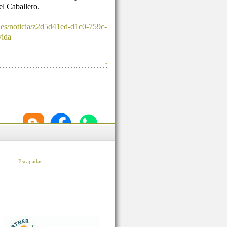
l Caballero.
.es/noticia/z2d5d41ed-d1c0-759c-
vida
-
Escapadas