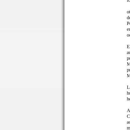
f
o
d
P
e
o
E
a
p
M
p
M
L
h
h
A
C
a
m