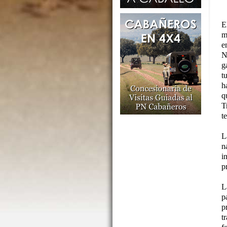
E
m
e
N
g
t
h
q
T
t
L
n
i
p
L
p
p
t