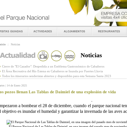
visitas guiadas
actividades
alojamientos
restaurantes
nicio
::
Noticias
Noticias
Cierre de "El Cazador": Despedida a un Emblema Gastronómico de Cabañeros
El Área Recreativa del Río Estena en Cabañeros se Inunda por Fuertes Lluvia
Todos los itinerarios senderistas abiertos y disponibles para esta Semana Santa 2023
rtes | 14 de Enero 2025
os pozos llenan Las Tablas de Daimiel de una explosión de vida
-
mpezaron a bombear el 28 de diciembre, cuando el parque nacional ten
l objetivo es inundar el humedal y garantizar la invernada de las aves a
El Parque Nacional de Las Tablas de Daimiel, en una imagen del pasado mes de noviemb