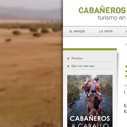
el parque
la visita
I
Noticias
Que ver este mes
Ma
L
E
E