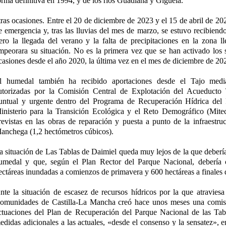
orma definitiva en 1994, y de los ríos Guadiana y Gigüela.
tras ocasiones. Entre el 20 de diciembre de 2023 y el 15 de abril de 20
e emergencia y, tras las lluvias del mes de marzo, se estuvo recibiend
ero la llegada del verano y la falta de precipitaciones en la zona l
mpeorara su situación. No es la primera vez que se han activado los
casiones desde el año 2020, la última vez en el mes de diciembre de 20
l humedal también ha recibido aportaciones desde el Tajo media
utorizadas por la Comisión Central de Explotación del Acueduct
untual y urgente dentro del Programa de Recuperación Hídrica del
inisterio para la Transición Ecológica y el Reto Demográfico (Mite
revistas en las obras de reparación y puesta a punto de la infraestru
anchega (1,2 hectómetros cúbicos).
a situación de Las Tablas de Daimiel queda muy lejos de la que debería 
umedal y que, según el Plan Rector del Parque Nacional, debería
ectáreas inundadas a comienzos de primavera y 600 hectáreas a finales 
nte la situación de escasez de recursos hídricos por la que atraviesa 
omunidades de Castilla-La Mancha creó hace unos meses una comisi
ctuaciones del Plan de Recuperación del Parque Nacional de las Tab
edidas adicionales a las actuales, «desde el consenso y la sensatez», e