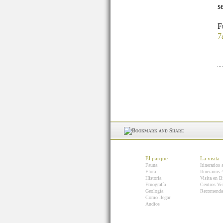
s
7
El parque
La visita
Fauna
Itinerarios 
Flora
Itinerarios
Historia
Visita en B
Etnografía
Centros Vis
Geología
Recomenda
Como llegar
Audios