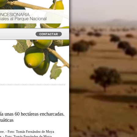
ía unas 60 hectáreas encharcadas.
cuáticas
re. - Foto: Tomás Fernández de Moya