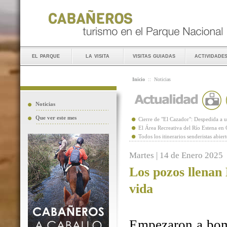
el parque
la visita
visitas guiadas
actividade
Inicio
::
Noticias
Noticias
Que ver este mes
Cierre de "El Cazador": Despedida 
El Área Recreativa del Río Estena en
Todos los itinerarios senderistas abie
Martes | 14 de Enero 2025
Los pozos llenan
vida
Empezaron a bomb