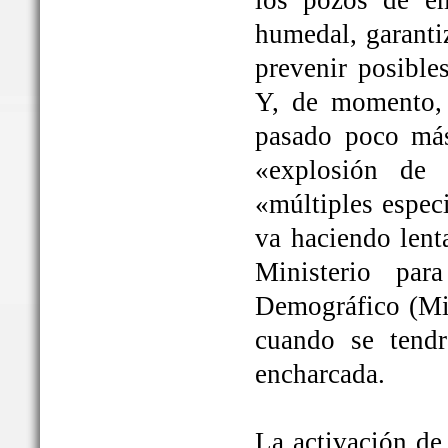
los pozos de em
humedal, garanti
prevenir posible
Y, de momento, 
pasado poco más
«explosión de 
«múltiples espec
va haciendo lent
Ministerio par
Demográfico (Mit
cuando se tendrá
encharcada.
La activación de 