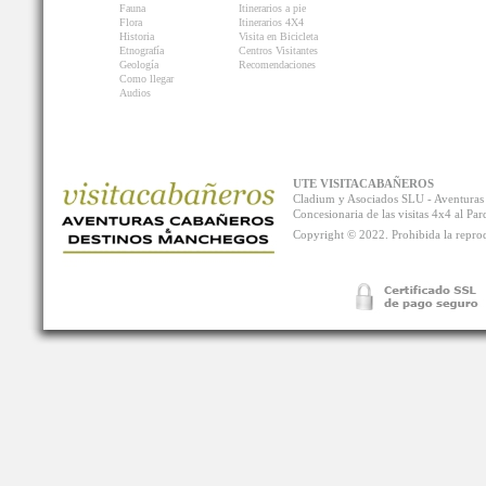
Fauna
Itinerarios a pie
Flora
Itinerarios 4X4
Historia
Visita en Bicicleta
Etnografía
Centros Visitantes
Geología
Recomendaciones
Como llegar
Audios
UTE VISITACABAÑEROS
Cladium y Asociados SLU - Aventur
Concesionaria de las visitas 4x4 al P
Copyright © 2022. Prohibida la reprodu