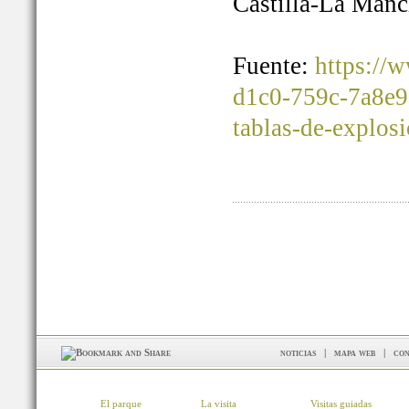
Castilla-La Manc
Fuente:
https://
d1c0-759c-7a8e9
tablas-de-explos
noticias
|
mapa web
|
con
El parque
La visita
Visitas guiadas