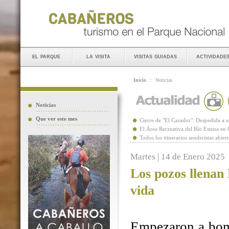
el parque
la visita
visitas guiadas
actividade
Inicio
::
Noticias
Noticias
Que ver este mes
Cierre de "El Cazador": Despedida 
El Área Recreativa del Río Estena en
Todos los itinerarios senderistas abie
Martes | 14 de Enero 2025
Los pozos llenan
vida
Empezaron a bomb