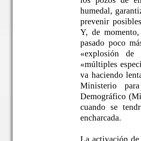
los pozos de em
humedal, garanti
prevenir posible
Y, de momento, 
pasado poco más
«explosión de 
«múltiples espec
va haciendo lent
Ministerio par
Demográfico (Mit
cuando se tendrá
encharcada.
La activación de 