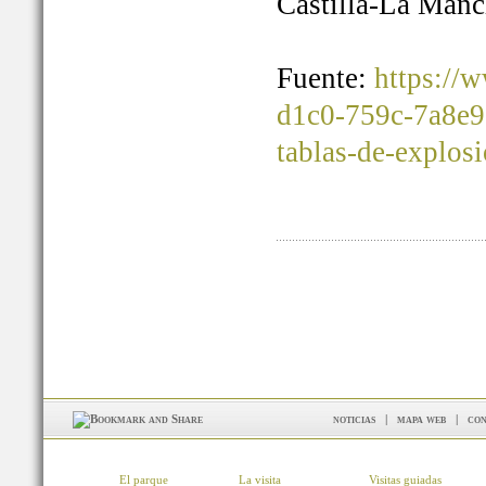
Castilla-La Manc
Fuente:
https://
d1c0-759c-7a8e9
tablas-de-explos
noticias
|
mapa web
|
con
El parque
La visita
Visitas guiadas