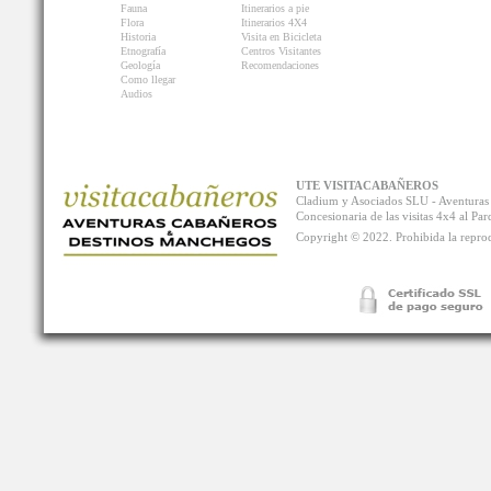
Fauna
Itinerarios a pie
Flora
Itinerarios 4X4
Historia
Visita en Bicicleta
Etnografía
Centros Visitantes
Geología
Recomendaciones
Como llegar
Audios
UTE VISITACABAÑEROS
Cladium y Asociados SLU - Aventur
Concesionaria de las visitas 4x4 al P
Copyright © 2022. Prohibida la reprodu