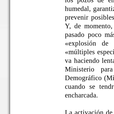
los pozos de em
humedal, garanti
prevenir posible
Y, de momento, 
pasado poco más
«explosión de 
«múltiples espec
va haciendo lent
Ministerio par
Demográfico (Mit
cuando se tendrá
encharcada.
La activación de 