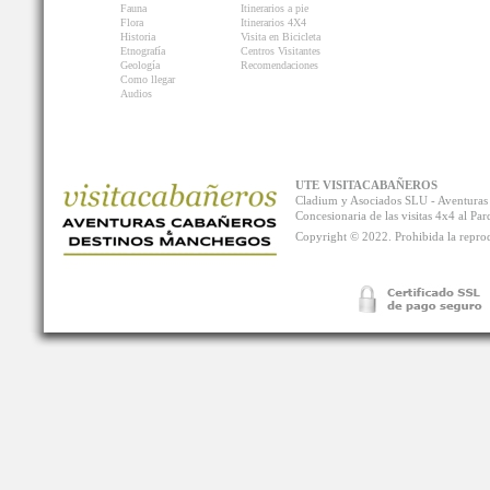
Fauna
Itinerarios a pie
Flora
Itinerarios 4X4
Historia
Visita en Bicicleta
Etnografía
Centros Visitantes
Geología
Recomendaciones
Como llegar
Audios
UTE VISITACABAÑEROS
Cladium y Asociados SLU - Aventur
Concesionaria de las visitas 4x4 al P
Copyright © 2022. Prohibida la reprodu