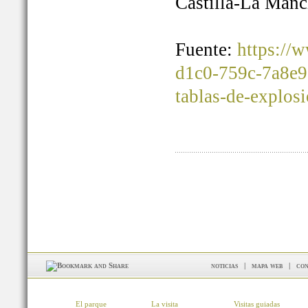
Castilla-La Manc
Fuente:
https://
d1c0-759c-7a8e9
tablas-de-explos
noticias
|
mapa web
|
con
El parque
La visita
Visitas guiadas