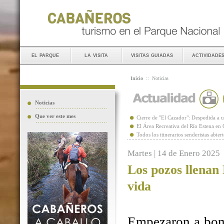
el parque
la visita
visitas guiadas
actividade
Inicio
::
Noticias
Noticias
Que ver este mes
Cierre de "El Cazador": Despedida 
El Área Recreativa del Río Estena en
Todos los itinerarios senderistas abie
Martes | 14 de Enero 2025
Los pozos llenan
vida
Empezaron a bomb