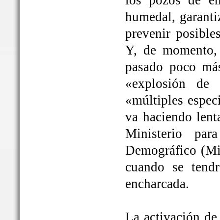
los pozos de em
humedal, garanti
prevenir posible
Y, de momento, 
pasado poco más
«explosión de 
«múltiples espec
va haciendo lent
Ministerio par
Demográfico (Mit
cuando se tendrá
encharcada.
La activación de 