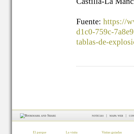
Castilla-La Manc
Fuente:
https://
d1c0-759c-7a8e9
tablas-de-explos
noticias
|
mapa web
|
con
El parque
La visita
Visitas guiadas