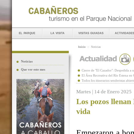
el parque
la visita
visitas guiadas
actividade
Inicio
::
Noticias
Noticias
Que ver este mes
Cierre de "El Cazador": Despedida 
El Área Recreativa del Río Estena en
Todos los itinerarios senderistas abie
Martes | 14 de Enero 2025
Los pozos llenan
vida
Empezaron a bomb