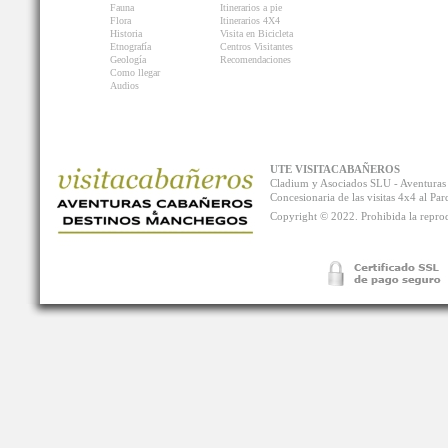
Fauna
Itinerarios a pie
Flora
Itinerarios 4X4
Historia
Visita en Bicicleta
Etnografía
Centros Visitantes
Geología
Recomendaciones
Como llegar
Audios
UTE VISITACABAÑEROS
Cladium y Asociados SLU - Aventur
Concesionaria de las visitas 4x4 al P
Copyright © 2022. Prohibida la reprodu