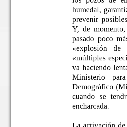
los pozos de em
humedal, garanti
prevenir posible
Y, de momento, 
pasado poco más
«explosión de 
«múltiples espec
va haciendo lent
Ministerio par
Demográfico (Mit
cuando se tendrá
encharcada.
La activación de 