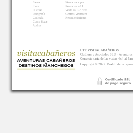
Fauna
Itinerarios a pie
Flora
Itinerarios 4X4
Historia
Visita en Bicicleta
Etnografía
Centros Visitantes
Geología
Recomendaciones
Como llegar
Audios
UTE VISITACABAÑEROS
Cladium y Asociados SLU - Aventur
Concesionaria de las visitas 4x4 al P
Copyright © 2022. Prohibida la reprodu