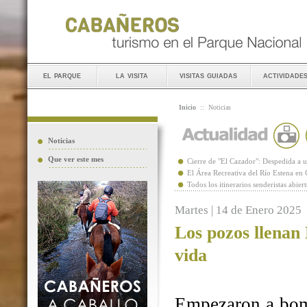
el parque
la visita
visitas guiadas
actividade
Inicio
::
Noticias
Noticias
Que ver este mes
Cierre de "El Cazador": Despedida 
El Área Recreativa del Río Estena en
Todos los itinerarios senderistas abie
Martes | 14 de Enero 2025
Los pozos llenan
vida
Empezaron a bomb