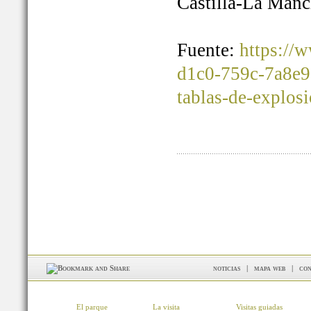
Castilla-La Manc
Fuente:
https://
d1c0-759c-7a8e9
tablas-de-explos
noticias
|
mapa web
|
con
El parque
La visita
Visitas guiadas