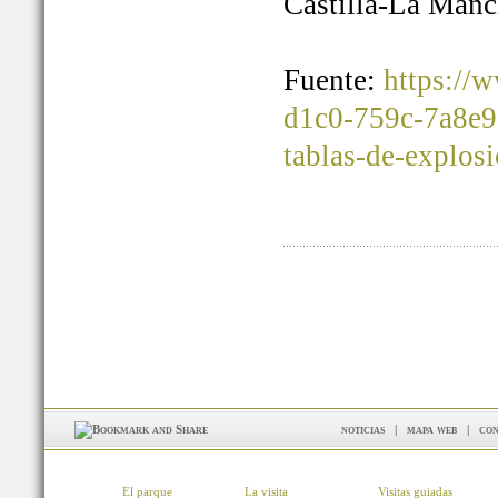
Castilla-La Manc
Fuente:
https://
d1c0-759c-7a8e9
tablas-de-explos
noticias
|
mapa web
|
con
El parque
La visita
Visitas guiadas