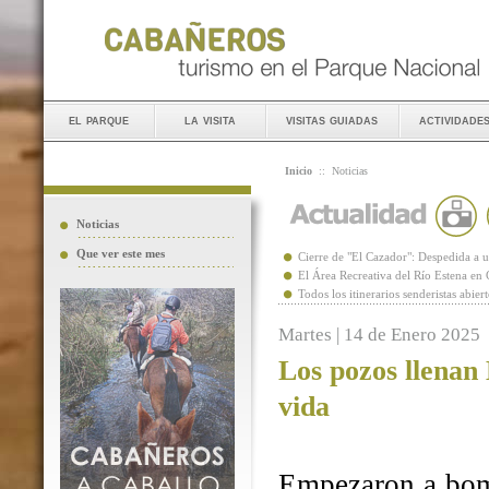
el parque
la visita
visitas guiadas
actividade
Inicio
::
Noticias
Noticias
Que ver este mes
Cierre de "El Cazador": Despedida 
El Área Recreativa del Río Estena en
Todos los itinerarios senderistas abie
Martes | 14 de Enero 2025
Los pozos llenan
vida
Empezaron a bomb