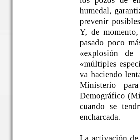
los pozos de em
humedal, garanti
prevenir posible
Y, de momento, 
pasado poco más
«explosión de 
«múltiples espec
va haciendo lent
Ministerio par
Demográfico (Mit
cuando se tendrá
encharcada.
La activación de 