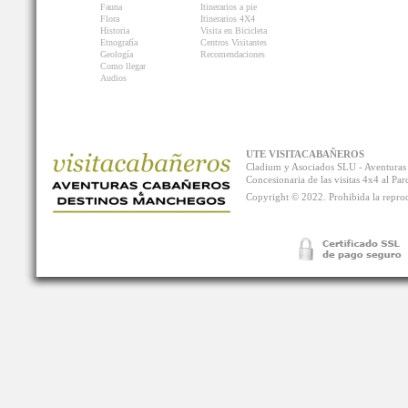
Fauna
Itinerarios a pie
Flora
Itinerarios 4X4
Historia
Visita en Bicicleta
Etnografía
Centros Visitantes
Geología
Recomendaciones
Como llegar
Audios
UTE VISITACABAÑEROS
Cladium y Asociados SLU - Aventur
Concesionaria de las visitas 4x4 al P
Copyright © 2022. Prohibida la reprodu