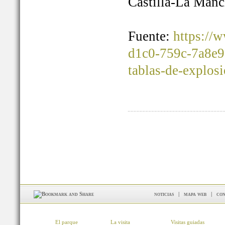
Castilla-La Manc
Fuente:
https://
d1c0-759c-7a8e9
tablas-de-explos
noticias
|
mapa web
|
con
El parque
La visita
Visitas guiadas