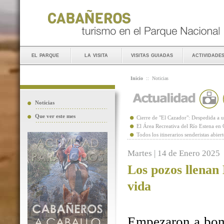
el parque
la visita
visitas guiadas
actividade
Inicio
::
Noticias
Noticias
Que ver este mes
Cierre de "El Cazador": Despedida 
El Área Recreativa del Río Estena en
Todos los itinerarios senderistas abie
Martes | 14 de Enero 2025
Los pozos llenan
vida
Empezaron a bomb