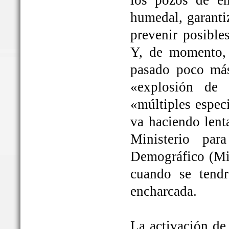
los pozos de em
humedal, garanti
prevenir posible
Y, de momento, 
pasado poco más
«explosión de 
«múltiples espec
va haciendo lent
Ministerio par
Demográfico (Mit
cuando se tendrá
encharcada.
La activación de 