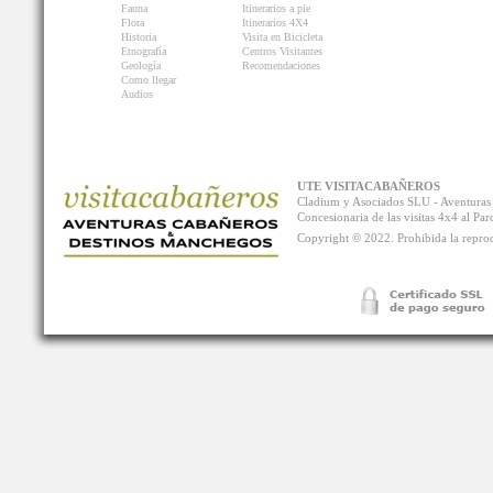
Fauna
Itinerarios a pie
Flora
Itinerarios 4X4
Historia
Visita en Bicicleta
Etnografía
Centros Visitantes
Geología
Recomendaciones
Como llegar
Audios
UTE VISITACABAÑEROS
Cladium y Asociados SLU - Aventur
Concesionaria de las visitas 4x4 al P
Copyright © 2022. Prohibida la reprodu