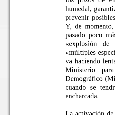
los pozos de em
humedal, garanti
prevenir posible
Y, de momento, 
pasado poco más
«explosión de 
«múltiples espec
va haciendo lent
Ministerio par
Demográfico (Mit
cuando se tendrá
encharcada.
La activación de 