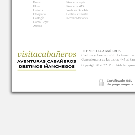
Fauna
Itinerarios a pie
Flora
Itinerarios 4X4
Historia
Visita en Bicicleta
Etnografía
Centros Visitantes
Geología
Recomendaciones
Como llegar
Audios
UTE VISITACABAÑEROS
Cladium y Asociados SLU - Aventur
Concesionaria de las visitas 4x4 al P
Copyright © 2022. Prohibida la reprodu