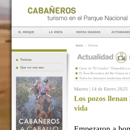
el parque
la visita
visitas guiadas
actividade
Inicio
::
Noticias
Noticias
Que ver este mes
Cierre de "El Cazador": Despedida 
El Área Recreativa del Río Estena en
Todos los itinerarios senderistas abie
Martes | 14 de Enero 2025
Los pozos llenan
vida
Empezaron a bomb