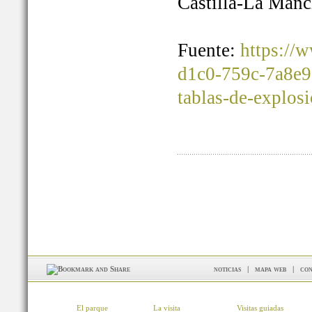
Castilla-La Manc
Fuente:
https://
d1c0-759c-7a8e9
tablas-de-explos
noticias
|
mapa web
|
con
El parque
La visita
Visitas guiadas