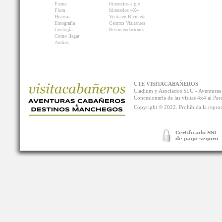
Fauna
Itinerarios a pie
Flora
Itinerarios 4X4
Historia
Visita en Bicicleta
Etnografía
Centros Visitantes
Geología
Recomendaciones
Como llegar
Audios
UTE VISITACABAÑEROS
Cladium y Asociados SLU - Aventur
Concesionaria de las visitas 4x4 al P
Copyright © 2022. Prohibida la reprodu