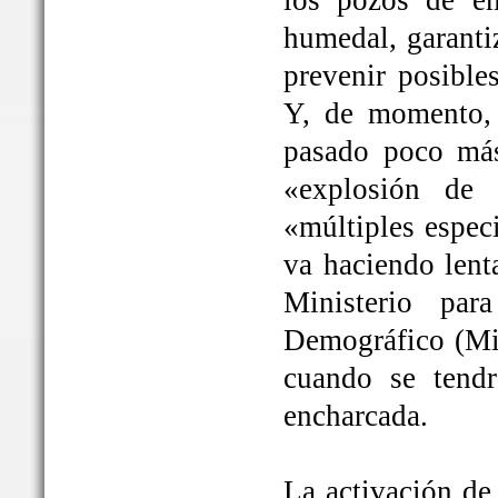
los pozos de em
humedal, garanti
prevenir posible
Y, de momento, 
pasado poco más
«explosión de 
«múltiples espec
va haciendo lent
Ministerio par
Demográfico (Mit
cuando se tendrá
encharcada.
La activación de 