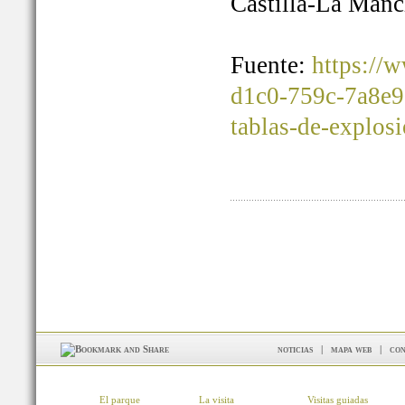
Castilla-La Manc
Fuente:
https://
d1c0-759c-7a8e9
tablas-de-explos
noticias
|
mapa web
|
con
El parque
La visita
Visitas guiadas