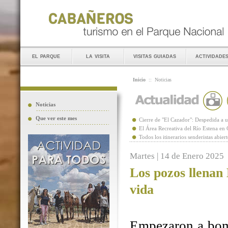
el parque
la visita
visitas guiadas
actividade
Inicio
::
Noticias
Noticias
Que ver este mes
Cierre de "El Cazador": Despedida 
El Área Recreativa del Río Estena en
Todos los itinerarios senderistas abie
Martes | 14 de Enero 2025
Los pozos llenan
vida
Empezaron a bomb