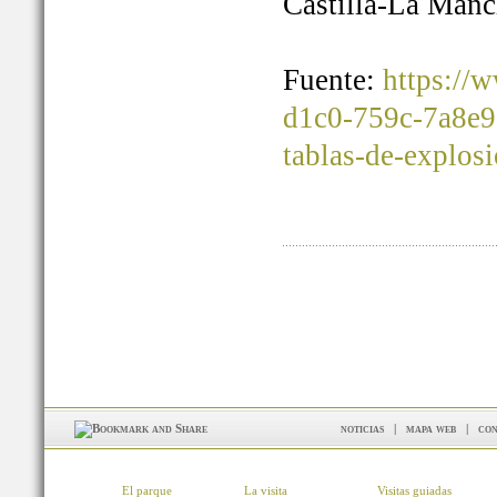
Castilla-La Manc
Fuente:
https://
d1c0-759c-7a8e9
tablas-de-explos
noticias
|
mapa web
|
con
El parque
La visita
Visitas guiadas