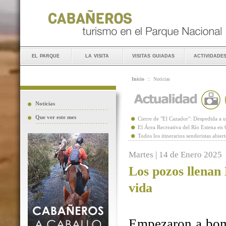
el parque
la visita
visitas guiadas
actividade
Inicio
::
Noticias
Noticias
Que ver este mes
Cierre de "El Cazador": Despedida 
El Área Recreativa del Río Estena en
Todos los itinerarios senderistas abie
Martes | 14 de Enero 2025
Los pozos llenan
vida
Empezaron a bomb