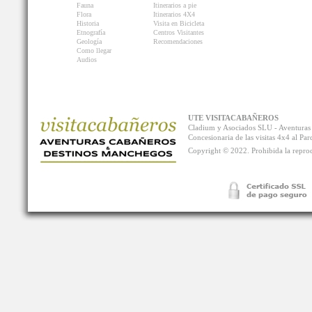
Fauna
Itinerarios a pie
Flora
Itinerarios 4X4
Historia
Visita en Bicicleta
Etnografía
Centros Visitantes
Geología
Recomendaciones
Como llegar
Audios
UTE VISITACABAÑEROS
Cladium y Asociados SLU - Aventur
Concesionaria de las visitas 4x4 al P
Copyright © 2022. Prohibida la reprodu