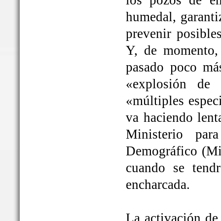
los pozos de em
humedal, garanti
prevenir posible
Y, de momento, 
pasado poco más
«explosión de 
«múltiples espec
va haciendo lent
Ministerio par
Demográfico (Mit
cuando se tendrá
encharcada.
La activación de 