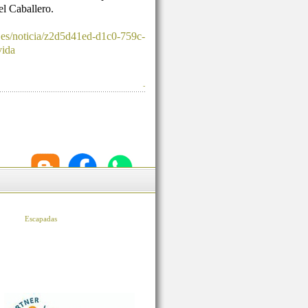
l Caballero.
.es/noticia/z2d5d41ed-d1c0-759c-
vida
-
Escapadas