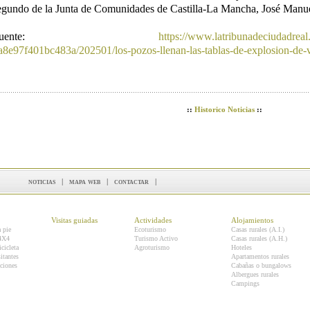
egundo de la Junta de Comunidades de Castilla-La Mancha, José Manue
Fuente:
https://www.latribunadeciudadreal
a8e97f401bc483a/202501/los-pozos-llenan-las-tablas-de-explosion-de-
::
Historico Noticias
::
noticias
|
mapa web
|
contactar
|
Visitas guiadas
Actividades
Alojamientos
a pie
Ecoturismo
Casas rurales (A.I.)
 4X4
Turismo Activo
Casas rurales (A.H.)
icicleta
Agroturismo
Hoteles
itantes
Apartamentos rurales
ciones
Cabañas o bungalows
Albergues rurales
Campings