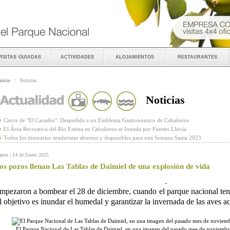
visitas guiadas
actividades
alojamientos
restaurantes
nicio
::
Noticias
Noticias
Cierre de "El Cazador": Despedida a un Emblema Gastronómico de Cabañeros
El Área Recreativa del Río Estena en Cabañeros se Inunda por Fuertes Lluvia
Todos los itinerarios senderistas abiertos y disponibles para esta Semana Santa 2023
rtes | 14 de Enero 2025
os pozos llenan Las Tablas de Daimiel de una explosión de vida
-
mpezaron a bombear el 28 de diciembre, cuando el parque nacional ten
l objetivo es inundar el humedal y garantizar la invernada de las aves a
El Parque Nacional de Las Tablas de Daimiel, en una imagen del pasado mes de noviemb