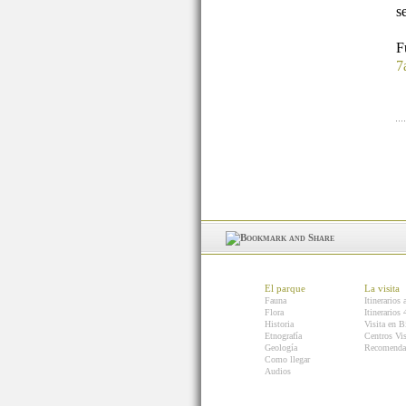
s
7
El parque
La visita
Fauna
Itinerarios 
Flora
Itinerarios
Historia
Visita en B
Etnografía
Centros Vis
Geología
Recomenda
Como llegar
Audios