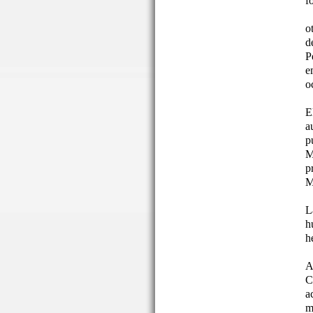
f
o
d
P
e
o
E
a
p
M
p
M
L
h
h
A
C
a
m