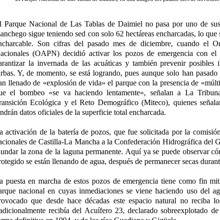
l Parque Nacional de Las Tablas de Daimiel no pasa por uno de su
anchego sigue teniendo sed con solo 62 hectáreas encharcadas, lo que s
ncharcable. Son cifras del pasado mes de diciembre, cuando el 
acionales (OAPN) decidió activar los pozos de emergencia con el 
arantizar la invernada de las acuáticas y también prevenir posibles 
urbas. Y, de momento, se está logrando, pues aunque solo han pasado 
an llenado de «explosión de vida» el parque con la presencia de «múlti
ue el bombeo «se va haciendo lentamente», señalan a La Tribuna 
ransición Ecológica y el Reto Demográfico (Miteco), quienes señala
endrán datos oficiales de la superficie total encharcada.
a activación de la batería de pozos, que fue solicitada por la comisió
acionales de Castilla-La Mancha a la Confederación Hidrográfica de
nundar la zona de la laguna permanente. Aquí ya se puede observar có
rotegido se están llenando de agua, después de permanecer secas duran
a puesta en marcha de estos pozos de emergencia tiene como fin mitig
arque nacional en cuyas inmediaciones se viene haciendo uso del agu
rovocado que desde hace décadas este espacio natural no reciba lo
radicionalmente recibía del Acuífero 23, declarado sobreexplotado d