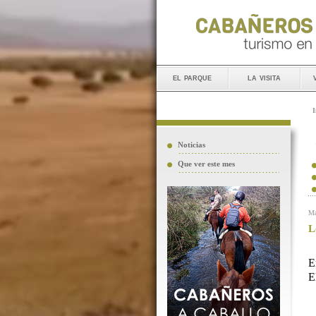
el parque
la visita
I
Noticias
Que ver este mes
Ma
L
E
E