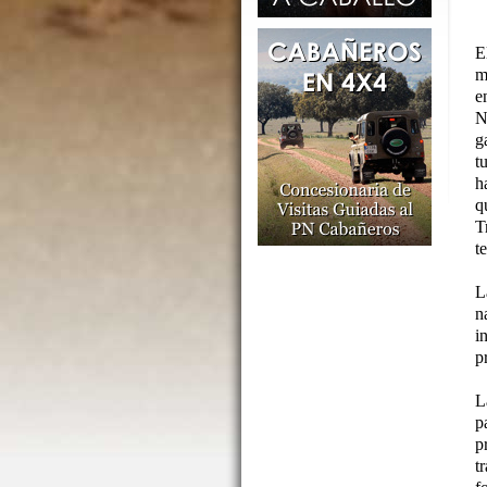
E
m
e
N
g
t
h
q
T
t
L
n
i
p
L
p
p
t