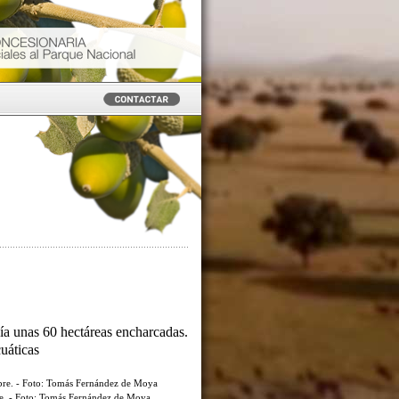
ía unas 60 hectáreas encharcadas.
cuáticas
re. - Foto: Tomás Fernández de Moya