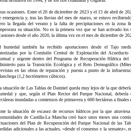
orma definitiva en 1994, y de los ríos Guadiana y Gigüela.
tras ocasiones. Entre el 20 de diciembre de 2023 y el 15 de abril de 20
e emergencia y, tras las lluvias del mes de marzo, se estuvo recibiend
ero la llegada del verano y la falta de precipitaciones en la zona l
mpeorara su situación. No es la primera vez que se han activado los
casiones desde el año 2020, la última vez en el mes de diciembre de 20
l humedal también ha recibido aportaciones desde el Tajo media
utorizadas por la Comisión Central de Explotación del Acueduct
untual y urgente dentro del Programa de Recuperación Hídrica del
inisterio para la Transición Ecológica y el Reto Demográfico (Mite
revistas en las obras de reparación y puesta a punto de la infraestru
anchega (1,2 hectómetros cúbicos).
a situación de Las Tablas de Daimiel queda muy lejos de la que debería 
umedal y que, según el Plan Rector del Parque Nacional, debería
ectáreas inundadas a comienzos de primavera y 600 hectáreas a finales 
nte la situación de escasez de recursos hídricos por la que atraviesa 
omunidades de Castilla-La Mancha creó hace unos meses una comisi
ctuaciones del Plan de Recuperación del Parque Nacional de las Tab
edidas adicionales a las actuales, «desde el consenso y la sensatez», e