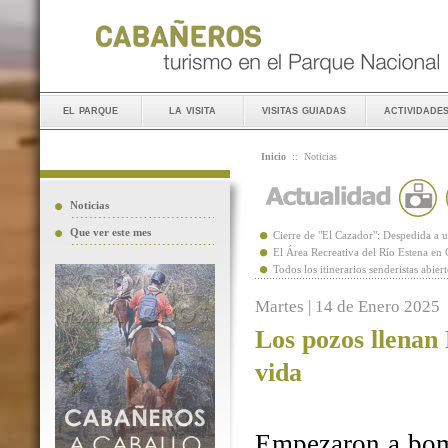
el parque
la visita
visitas guiadas
actividade
Inicio
::
Noticias
Noticias
Que ver este mes
Cierre de "El Cazador": Despedida 
El Área Recreativa del Río Estena en
Todos los itinerarios senderistas abie
Martes | 14 de Enero 2025
Los pozos llenan
vida
Empezaron a bomb