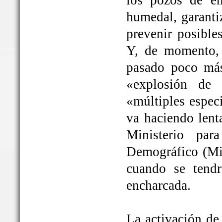
los pozos de em
humedal, garanti
prevenir posible
Y, de momento, 
pasado poco más
«explosión de 
«múltiples espec
va haciendo lent
Ministerio par
Demográfico (Mit
cuando se tendrá
encharcada.
La activación de 