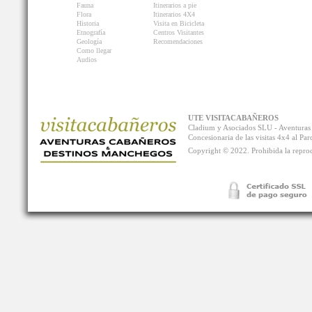
Fauna
Itinerarios a pie
Flora
Itinerarios 4X4
Historia
Visita en Bicicleta
Etnografía
Centros Visitantes
Geología
Recomendaciones
Como llegar
Audios
UTE VISITACABAÑEROS
Cladium y Asociados SLU - Aventur
Concesionaria de las visitas 4x4 al P
Copyright © 2022. Prohibida la reprodu