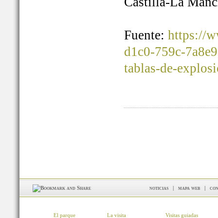
Castilla-La Manc
Fuente:
https://
d1c0-759c-7a8e9
tablas-de-explos
noticias
|
mapa web
|
con
El parque
La visita
Visitas guiadas