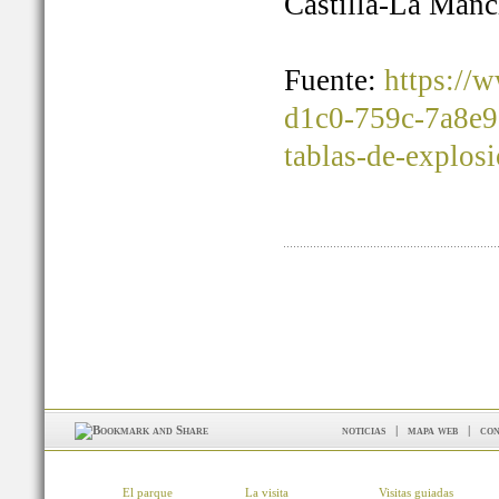
Castilla-La Manc
Fuente:
https://
d1c0-759c-7a8e9
tablas-de-explos
noticias
|
mapa web
|
con
El parque
La visita
Visitas guiadas