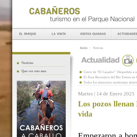
el parque
la visita
visitas guiadas
actividade
Inicio
::
Noticias
Noticias
Que ver este mes
Cierre de "El Cazador": Despedida 
El Área Recreativa del Río Estena en
Todos los itinerarios senderistas abie
Martes | 14 de Enero 2025
Los pozos llenan
vida
Empezaron a bomb