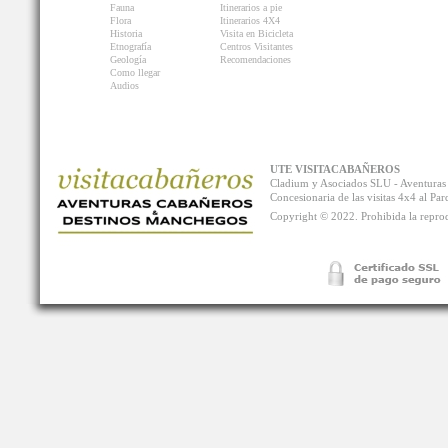
Fauna
Itinerarios a pie
Flora
Itinerarios 4X4
Historia
Visita en Bicicleta
Etnografía
Centros Visitantes
Geología
Recomendaciones
Como llegar
Audios
UTE VISITACABAÑEROS
Cladium y Asociados SLU - Aventur
Concesionaria de las visitas 4x4 al P
Copyright © 2022. Prohibida la reprodu