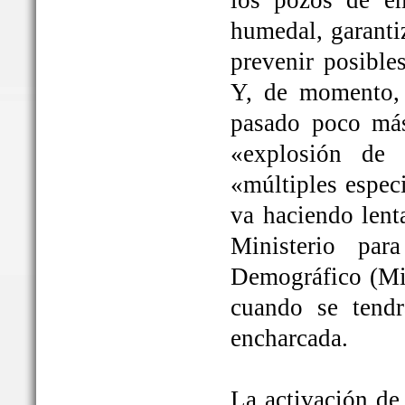
los pozos de em
humedal, garanti
prevenir posible
Y, de momento, 
pasado poco más
«explosión de 
«múltiples espec
va haciendo lent
Ministerio par
Demográfico (Mit
cuando se tendrá
encharcada.
La activación de 