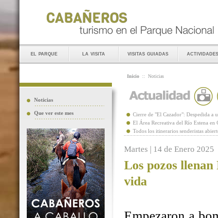
el parque
la visita
visitas guiadas
actividade
Inicio
::
Noticias
Noticias
Que ver este mes
Cierre de "El Cazador": Despedida 
El Área Recreativa del Río Estena en
Todos los itinerarios senderistas abie
Martes | 14 de Enero 2025
Los pozos llenan
vida
Empezaron a bomb