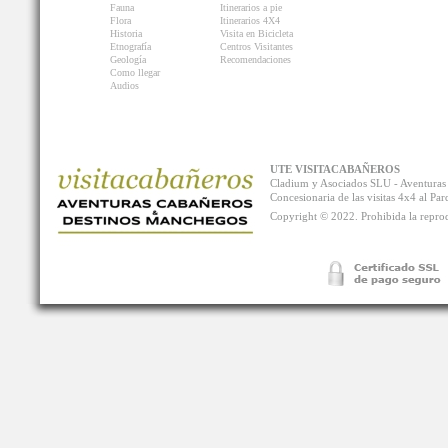
Fauna
Itinerarios a pie
Flora
Itinerarios 4X4
Historia
Visita en Bicicleta
Etnografía
Centros Visitantes
Geología
Recomendaciones
Como llegar
Audios
UTE VISITACABAÑEROS
Cladium y Asociados SLU - Aventur
Concesionaria de las visitas 4x4 al P
Copyright © 2022. Prohibida la reprodu