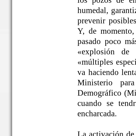
los pozos de em
humedal, garanti
prevenir posible
Y, de momento, 
pasado poco más
«explosión de 
«múltiples espec
va haciendo lent
Ministerio par
Demográfico (Mit
cuando se tendrá
encharcada.
La activación de 