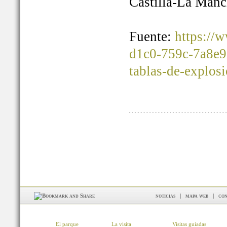
Castilla-La Manc
Fuente:
https://
d1c0-759c-7a8e9
tablas-de-explos
noticias
|
mapa web
|
con
El parque
La visita
Visitas guiadas