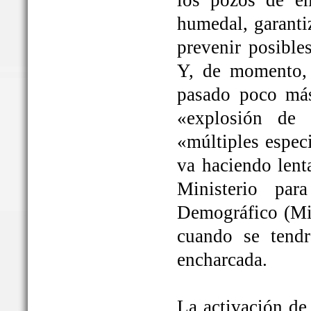
los pozos de em
humedal, garanti
prevenir posible
Y, de momento, 
pasado poco más
«explosión de 
«múltiples espec
va haciendo lent
Ministerio par
Demográfico (Mit
cuando se tendrá
encharcada.
La activación de 