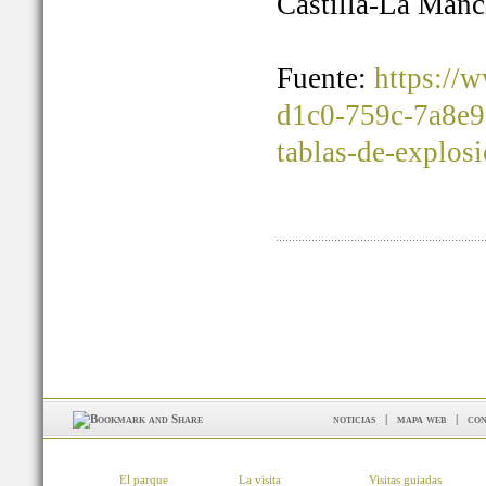
Castilla-La Manc
Fuente:
https://
d1c0-759c-7a8e9
tablas-de-explos
noticias
|
mapa web
|
con
El parque
La visita
Visitas guiadas