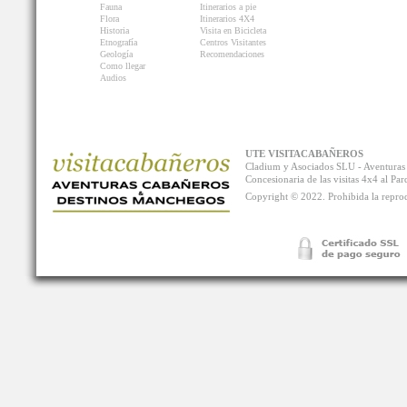
Fauna
Itinerarios a pie
Flora
Itinerarios 4X4
Historia
Visita en Bicicleta
Etnografía
Centros Visitantes
Geología
Recomendaciones
Como llegar
Audios
UTE VISITACABAÑEROS
Cladium y Asociados SLU - Aventur
Concesionaria de las visitas 4x4 al P
Copyright © 2022. Prohibida la reprodu