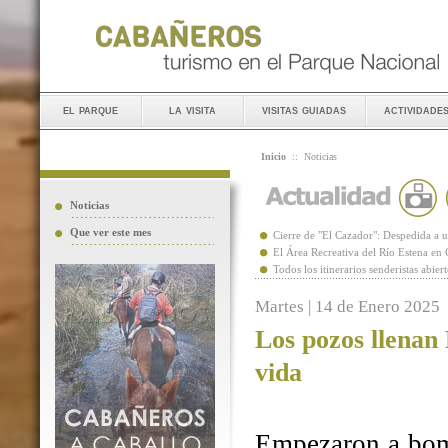
el parque
la visita
visitas guiadas
actividade
Inicio
::
Noticias
Noticias
Que ver este mes
Cierre de "El Cazador": Despedida 
El Área Recreativa del Río Estena en
Todos los itinerarios senderistas abie
Martes | 14 de Enero 2025
Los pozos llenan
vida
Empezaron a bomb