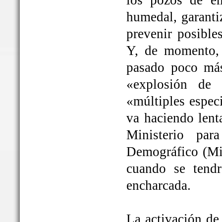
los pozos de em
humedal, garanti
prevenir posible
Y, de momento, 
pasado poco más
«explosión de 
«múltiples espec
va haciendo lent
Ministerio par
Demográfico (Mit
cuando se tendrá
encharcada.
La activación de 