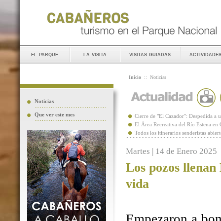
el parque
la visita
visitas guiadas
actividade
Inicio
::
Noticias
Noticias
Que ver este mes
Cierre de "El Cazador": Despedida 
El Área Recreativa del Río Estena en
Todos los itinerarios senderistas abie
Martes | 14 de Enero 2025
Los pozos llenan
vida
Empezaron a bomb