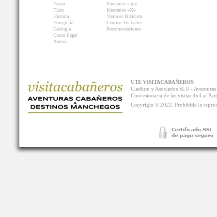
Fauna
Itinerarios a pie
Flora
Itinerarios 4X4
Historia
Visita en Bicicleta
Etnografía
Centros Visitantes
Geología
Recomendaciones
Como llegar
Audios
UTE VISITACABAÑEROS
Cladium y Asociados SLU - Aventur
Concesionaria de las visitas 4x4 al P
Copyright © 2022. Prohibida la reprodu