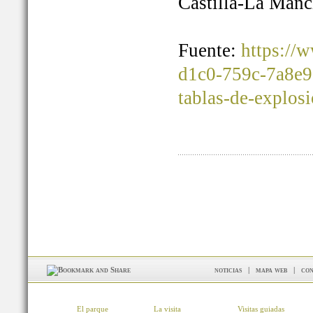
Castilla-La Manc
Fuente:
https://
d1c0-759c-7a8e9
tablas-de-explos
noticias
|
mapa web
|
con
El parque
La visita
Visitas guiadas