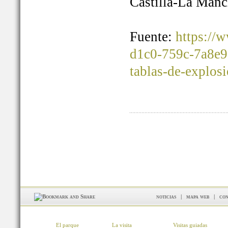
Castilla-La Manc
Fuente:
https://
d1c0-759c-7a8e9
tablas-de-explos
noticias
|
mapa web
|
con
El parque
La visita
Visitas guiadas