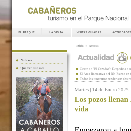
el parque
la visita
visitas guiadas
actividade
Inicio
::
Noticias
Noticias
Que ver este mes
Cierre de "El Cazador": Despedida 
El Área Recreativa del Río Estena en
Todos los itinerarios senderistas abie
Martes | 14 de Enero 2025
Los pozos llenan
vida
Empezaron a bomb