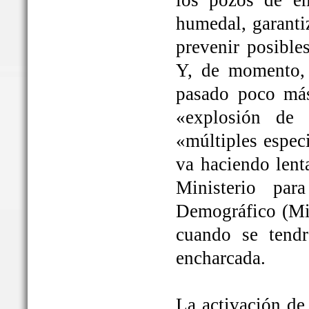
los pozos de em
humedal, garanti
prevenir posible
Y, de momento, 
pasado poco más
«explosión de 
«múltiples espec
va haciendo lent
Ministerio par
Demográfico (Mit
cuando se tendrá
encharcada.
La activación de 