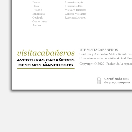
Fauna
Itinerarios a pie
Flora
Itinerarios 4X4
Historia
Visita en Bicicleta
Etnografía
Centros Visitantes
Geología
Recomendaciones
Como llegar
Audios
UTE VISITACABAÑEROS
Cladium y Asociados SLU - Aventur
Concesionaria de las visitas 4x4 al P
Copyright © 2022. Prohibida la reprodu