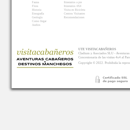
Fauna
Itinerarios a pie
Flora
Itinerarios 4X4
Historia
Visita en Bicicleta
Etnografía
Centros Visitantes
Geología
Recomendaciones
Como llegar
Audios
UTE VISITACABAÑEROS
Cladium y Asociados SLU - Aventur
Concesionaria de las visitas 4x4 al P
Copyright © 2022. Prohibida la reprodu