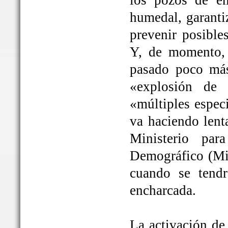
los pozos de em
humedal, garanti
prevenir posible
Y, de momento, 
pasado poco más
«explosión de 
«múltiples espec
va haciendo lent
Ministerio par
Demográfico (Mit
cuando se tendrá
encharcada.
La activación de 