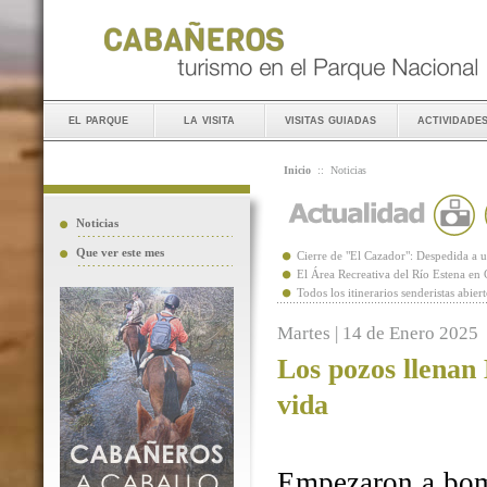
el parque
la visita
visitas guiadas
actividade
Inicio
::
Noticias
Noticias
Que ver este mes
Cierre de "El Cazador": Despedida 
El Área Recreativa del Río Estena en
Todos los itinerarios senderistas abie
Martes | 14 de Enero 2025
Los pozos llenan
vida
Empezaron a bomb