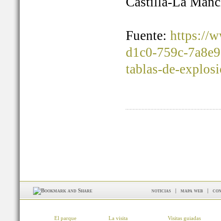
Castilla-La Manc
Fuente:
https://
d1c0-759c-7a8e9
tablas-de-explos
noticias
|
mapa web
|
con
El parque
La visita
Visitas guiadas