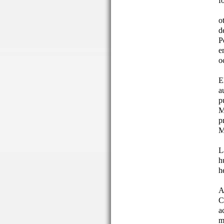
f
o
d
P
e
o
E
a
p
M
p
M
L
h
h
A
C
a
m