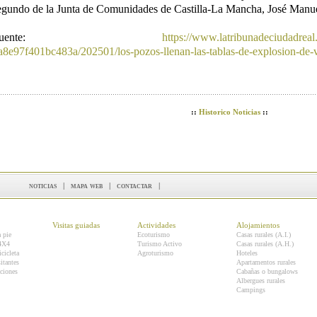
egundo de la Junta de Comunidades de Castilla-La Mancha, José Manue
Fuente:
https://www.latribunadeciudadreal
a8e97f401bc483a/202501/los-pozos-llenan-las-tablas-de-explosion-de-
::
Historico Noticias
::
noticias
|
mapa web
|
contactar
|
Visitas guiadas
Actividades
Alojamientos
a pie
Ecoturismo
Casas rurales (A.I.)
 4X4
Turismo Activo
Casas rurales (A.H.)
icicleta
Agroturismo
Hoteles
itantes
Apartamentos rurales
ciones
Cabañas o bungalows
Albergues rurales
Campings