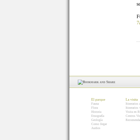
s
7
El parque
La visita
Fauna
Itinerarios 
Flora
Itinerarios
Historia
Visita en B
Etnografía
Centros Vis
Geología
Recomenda
Como llegar
Audios