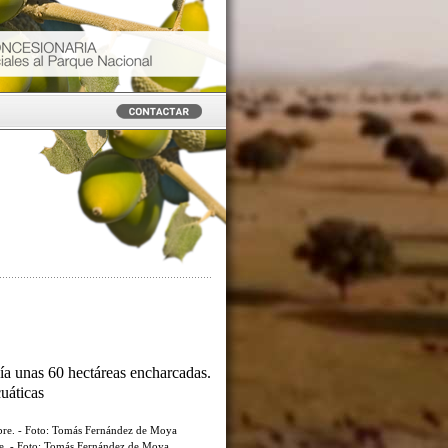
ía unas 60 hectáreas encharcadas.
cuáticas
re. - Foto: Tomás Fernández de Moya