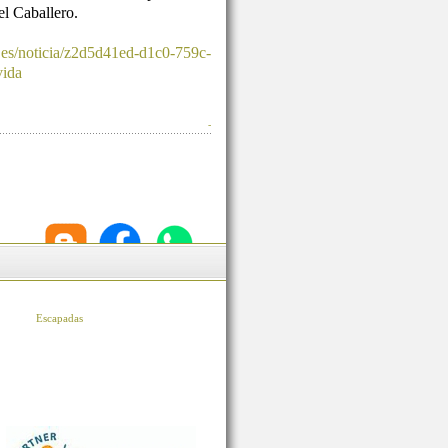
l Caballero.
.es/noticia/z2d5d41ed-d1c0-759c-
vida
-
Escapadas