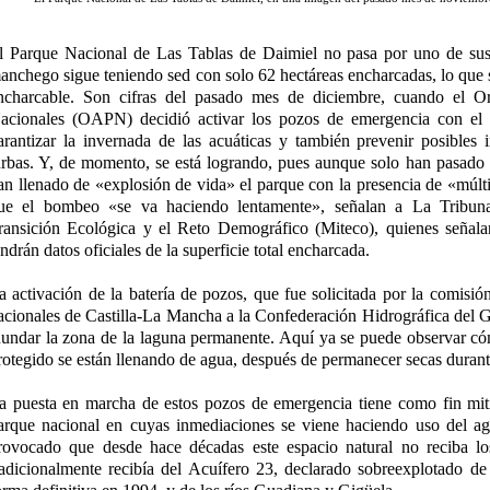
l Parque Nacional de Las Tablas de Daimiel no pasa por uno de su
anchego sigue teniendo sed con solo 62 hectáreas encharcadas, lo que s
ncharcable. Son cifras del pasado mes de diciembre, cuando el 
acionales (OAPN) decidió activar los pozos de emergencia con el 
arantizar la invernada de las acuáticas y también prevenir posibles 
urbas. Y, de momento, se está logrando, pues aunque solo han pasado 
an llenado de «explosión de vida» el parque con la presencia de «múlti
ue el bombeo «se va haciendo lentamente», señalan a La Tribuna 
ransición Ecológica y el Reto Demográfico (Miteco), quienes señala
endrán datos oficiales de la superficie total encharcada.
a activación de la batería de pozos, que fue solicitada por la comisió
acionales de Castilla-La Mancha a la Confederación Hidrográfica de
nundar la zona de la laguna permanente. Aquí ya se puede observar có
rotegido se están llenando de agua, después de permanecer secas duran
a puesta en marcha de estos pozos de emergencia tiene como fin mitig
arque nacional en cuyas inmediaciones se viene haciendo uso del agu
rovocado que desde hace décadas este espacio natural no reciba lo
radicionalmente recibía del Acuífero 23, declarado sobreexplotado d