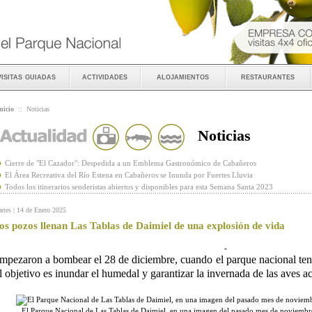
visitas guiadas
actividades
alojamientos
restaurantes
nicio
::
Noticias
Noticias
Cierre de "El Cazador": Despedida a un Emblema Gastronómico de Cabañeros
El Área Recreativa del Río Estena en Cabañeros se Inunda por Fuertes Lluvia
Todos los itinerarios senderistas abiertos y disponibles para esta Semana Santa 2023
rtes | 14 de Enero 2025
os pozos llenan Las Tablas de Daimiel de una explosión de vida
-
mpezaron a bombear el 28 de diciembre, cuando el parque nacional ten
l objetivo es inundar el humedal y garantizar la invernada de las aves a
El Parque Nacional de Las Tablas de Daimiel, en una imagen del pasado mes de noviemb