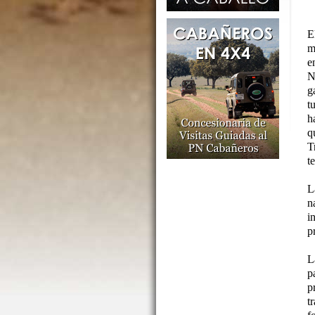
E
m
e
N
g
t
h
q
T
t
L
n
i
p
L
p
p
t