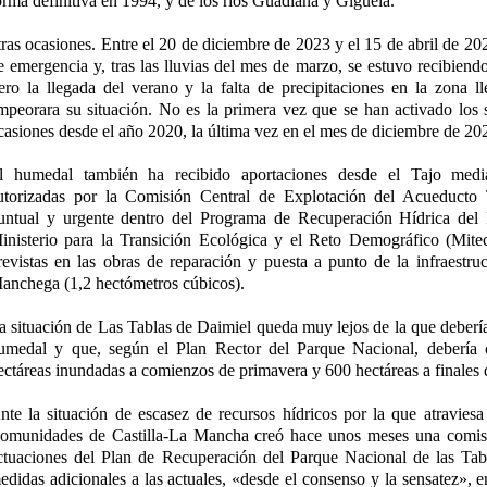
orma definitiva en 1994, y de los ríos Guadiana y Gigüela.
tras ocasiones. Entre el 20 de diciembre de 2023 y el 15 de abril de 20
e emergencia y, tras las lluvias del mes de marzo, se estuvo recibiend
ero la llegada del verano y la falta de precipitaciones en la zona l
mpeorara su situación. No es la primera vez que se han activado los
casiones desde el año 2020, la última vez en el mes de diciembre de 20
l humedal también ha recibido aportaciones desde el Tajo media
utorizadas por la Comisión Central de Explotación del Acueduct
untual y urgente dentro del Programa de Recuperación Hídrica del
inisterio para la Transición Ecológica y el Reto Demográfico (Mite
revistas en las obras de reparación y puesta a punto de la infraestru
anchega (1,2 hectómetros cúbicos).
a situación de Las Tablas de Daimiel queda muy lejos de la que debería 
umedal y que, según el Plan Rector del Parque Nacional, debería
ectáreas inundadas a comienzos de primavera y 600 hectáreas a finales 
nte la situación de escasez de recursos hídricos por la que atraviesa 
omunidades de Castilla-La Mancha creó hace unos meses una comisi
ctuaciones del Plan de Recuperación del Parque Nacional de las Tab
edidas adicionales a las actuales, «desde el consenso y la sensatez», e