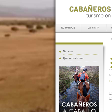
el parque
la visita
I
Noticias
Que ver este mes
Ma
L
E
E