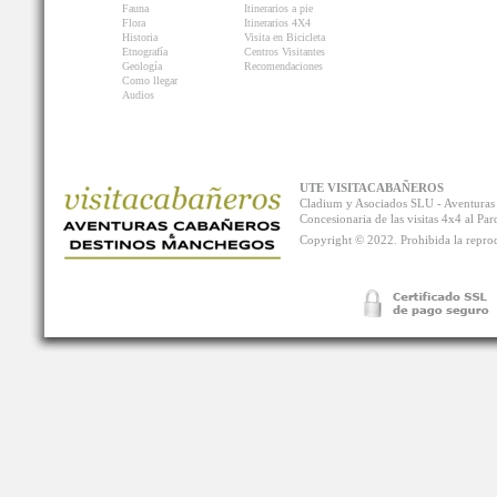
Fauna
Itinerarios a pie
Flora
Itinerarios 4X4
Historia
Visita en Bicicleta
Etnografía
Centros Visitantes
Geología
Recomendaciones
Como llegar
Audios
UTE VISITACABAÑEROS
Cladium y Asociados SLU - Aventur
Concesionaria de las visitas 4x4 al P
Copyright © 2022. Prohibida la reprodu