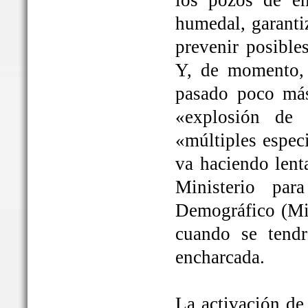
los pozos de em
humedal, garanti
prevenir posible
Y, de momento, 
pasado poco más
«explosión de 
«múltiples espec
va haciendo lent
Ministerio par
Demográfico (Mit
cuando se tendrá
encharcada.
La activación de 