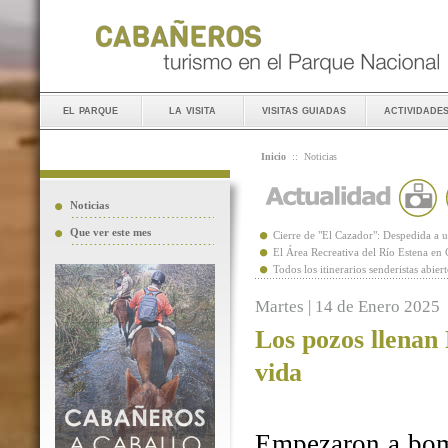
el parque
la visita
visitas guiadas
actividade
Inicio
::
Noticias
Noticias
Que ver este mes
Cierre de "El Cazador": Despedida 
El Área Recreativa del Río Estena en
Todos los itinerarios senderistas abie
Martes | 14 de Enero 2025
Los pozos llenan
vida
Empezaron a bomb