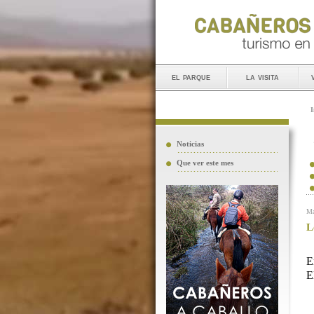
el parque
la visita
I
Noticias
Que ver este mes
Ma
L
E
E