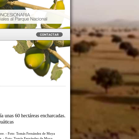
ía unas 60 hectáreas encharcadas.
cuáticas
re. - Foto: Tomás Fernández de Moya