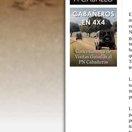
E
m
e
N
g
t
h
q
T
t
L
n
i
p
L
p
p
t