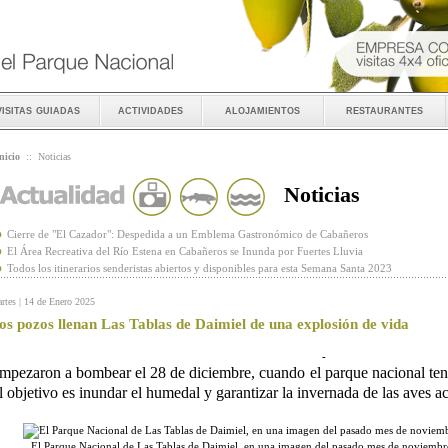
visitas guiadas
actividades
alojamientos
restaurantes
nicio
::
Noticias
Noticias
Cierre de "El Cazador": Despedida a un Emblema Gastronómico de Cabañeros
El Área Recreativa del Río Estena en Cabañeros se Inunda por Fuertes Lluvia
Todos los itinerarios senderistas abiertos y disponibles para esta Semana Santa 2023
rtes | 14 de Enero 2025
os pozos llenan Las Tablas de Daimiel de una explosión de vida
-
mpezaron a bombear el 28 de diciembre, cuando el parque nacional ten
l objetivo es inundar el humedal y garantizar la invernada de las aves a
El Parque Nacional de Las Tablas de Daimiel, en una imagen del pasado mes de noviemb