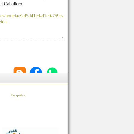
l Caballero.
.es/noticia/z2d5d41ed-d1c0-759c-
vida
-
Escapadas