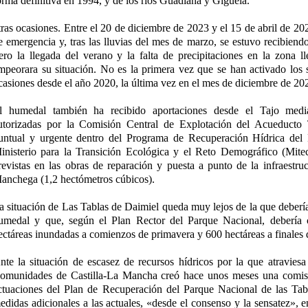
orma definitiva en 1994, y de los ríos Guadiana y Gigüela.
tras ocasiones. Entre el 20 de diciembre de 2023 y el 15 de abril de 20
e emergencia y, tras las lluvias del mes de marzo, se estuvo recibiend
ero la llegada del verano y la falta de precipitaciones en la zona l
mpeorara su situación. No es la primera vez que se han activado los
casiones desde el año 2020, la última vez en el mes de diciembre de 20
l humedal también ha recibido aportaciones desde el Tajo media
utorizadas por la Comisión Central de Explotación del Acueduct
untual y urgente dentro del Programa de Recuperación Hídrica del
inisterio para la Transición Ecológica y el Reto Demográfico (Mite
revistas en las obras de reparación y puesta a punto de la infraestru
anchega (1,2 hectómetros cúbicos).
a situación de Las Tablas de Daimiel queda muy lejos de la que debería 
umedal y que, según el Plan Rector del Parque Nacional, debería
ectáreas inundadas a comienzos de primavera y 600 hectáreas a finales 
nte la situación de escasez de recursos hídricos por la que atraviesa 
omunidades de Castilla-La Mancha creó hace unos meses una comisi
ctuaciones del Plan de Recuperación del Parque Nacional de las Tab
edidas adicionales a las actuales, «desde el consenso y la sensatez», e