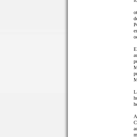
f
o
d
P
e
o
E
a
p
M
p
M
L
h
h
A
C
a
m