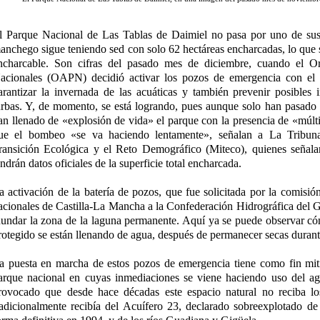
l Parque Nacional de Las Tablas de Daimiel no pasa por uno de su
anchego sigue teniendo sed con solo 62 hectáreas encharcadas, lo que s
ncharcable. Son cifras del pasado mes de diciembre, cuando el 
acionales (OAPN) decidió activar los pozos de emergencia con el 
arantizar la invernada de las acuáticas y también prevenir posibles 
urbas. Y, de momento, se está logrando, pues aunque solo han pasado 
an llenado de «explosión de vida» el parque con la presencia de «múlti
ue el bombeo «se va haciendo lentamente», señalan a La Tribuna 
ransición Ecológica y el Reto Demográfico (Miteco), quienes señala
endrán datos oficiales de la superficie total encharcada.
a activación de la batería de pozos, que fue solicitada por la comisió
acionales de Castilla-La Mancha a la Confederación Hidrográfica de
nundar la zona de la laguna permanente. Aquí ya se puede observar có
rotegido se están llenando de agua, después de permanecer secas duran
a puesta en marcha de estos pozos de emergencia tiene como fin mitig
arque nacional en cuyas inmediaciones se viene haciendo uso del agu
rovocado que desde hace décadas este espacio natural no reciba lo
radicionalmente recibía del Acuífero 23, declarado sobreexplotado d