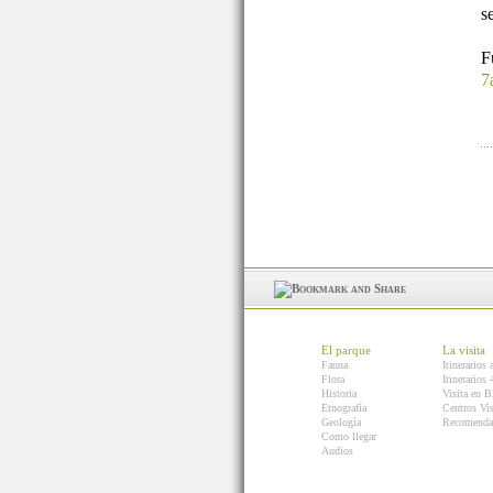
s
7
El parque
La visita
Fauna
Itinerarios 
Flora
Itinerarios
Historia
Visita en B
Etnografía
Centros Vis
Geología
Recomenda
Como llegar
Audios