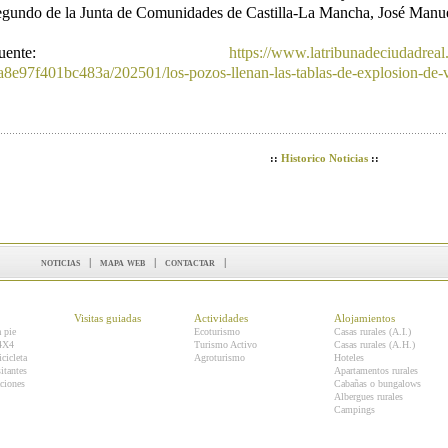
egundo de la Junta de Comunidades de Castilla-La Mancha, José Manue
Fuente:
https://www.latribunadeciudadreal
a8e97f401bc483a/202501/los-pozos-llenan-las-tablas-de-explosion-de-
::
Historico Noticias
::
noticias
|
mapa web
|
contactar
|
Visitas guiadas
Actividades
Alojamientos
a pie
Ecoturismo
Casas rurales (A.I.)
 4X4
Turismo Activo
Casas rurales (A.H.)
icicleta
Agroturismo
Hoteles
itantes
Apartamentos rurales
ciones
Cabañas o bungalows
Albergues rurales
Campings