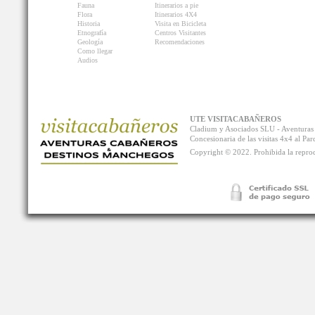
Fauna
Itinerarios a pie
Flora
Itinerarios 4X4
Historia
Visita en Bicicleta
Etnografía
Centros Visitantes
Geología
Recomendaciones
Como llegar
Audios
UTE VISITACABAÑEROS
Cladium y Asociados SLU - Aventur
Concesionaria de las visitas 4x4 al P
Copyright © 2022. Prohibida la reprodu