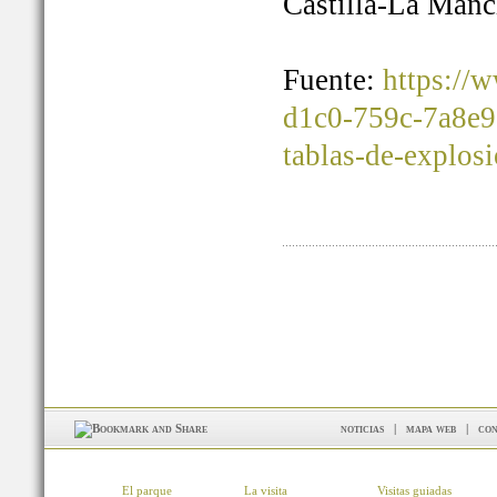
Castilla-La Manc
Fuente:
https://
d1c0-759c-7a8e9
tablas-de-explos
noticias
|
mapa web
|
con
El parque
La visita
Visitas guiadas