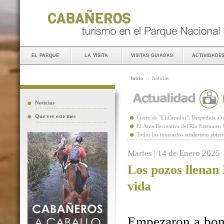
el parque
la visita
visitas guiadas
actividade
Inicio
::
Noticias
Noticias
Que ver este mes
Cierre de "El Cazador": Despedida 
El Área Recreativa del Río Estena en
Todos los itinerarios senderistas abie
Martes | 14 de Enero 2025
Los pozos llenan
vida
Empezaron a bomb