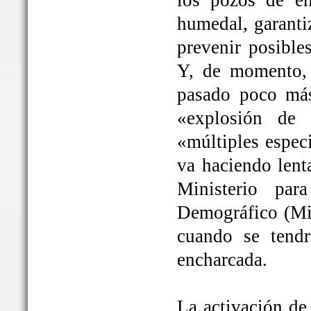
los pozos de em
humedal, garanti
prevenir posible
Y, de momento, 
pasado poco más
«explosión de 
«múltiples espec
va haciendo lent
Ministerio par
Demográfico (Mit
cuando se tendrá
encharcada.
La activación de 