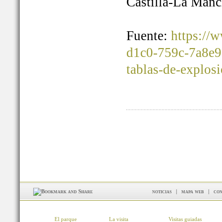
Castilla-La Manc
Fuente:
https://
d1c0-759c-7a8e9
tablas-de-explos
noticias
|
mapa web
|
con
El parque
La visita
Visitas guiadas