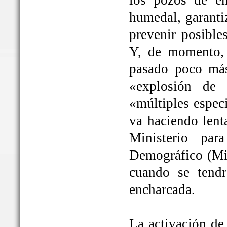
los pozos de em
humedal, garanti
prevenir posible
Y, de momento, 
pasado poco más
«explosión de 
«múltiples espec
va haciendo lent
Ministerio par
Demográfico (Mit
cuando se tendrá
encharcada.
La activación de 