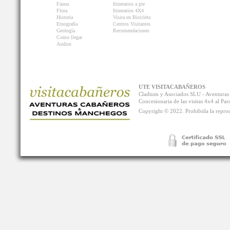
Fauna
Itinerarios a pie
Flora
Itinerarios 4X4
Historia
Visita en Bicicleta
Etnografía
Centros Visitantes
Geología
Recomendaciones
Como llegar
Audios
UTE VISITACABAÑEROS
Cladium y Asociados SLU - Aventur
Concesionaria de las visitas 4x4 al P
Copyright © 2022. Prohibida la reprodu