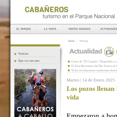
el parque
la visita
visitas guiadas
actividade
Inicio
::
Noticias
Noticias
Que ver este mes
Cierre de "El Cazador": Despedida 
El Área Recreativa del Río Estena en
Todos los itinerarios senderistas abie
Martes | 14 de Enero 2025
Los pozos llenan
vida
Empezaron a bomb