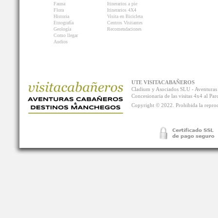
Fauna
Itinerarios a pie
Flora
Itinerarios 4X4
Historia
Visita en Bicicleta
Etnografía
Centros Visitantes
Geología
Recomendaciones
Como llegar
Audios
UTE VISITACABAÑEROS
Cladium y Asociados SLU - Aventur
Concesionaria de las visitas 4x4 al P
Copyright © 2022. Prohibida la reprodu