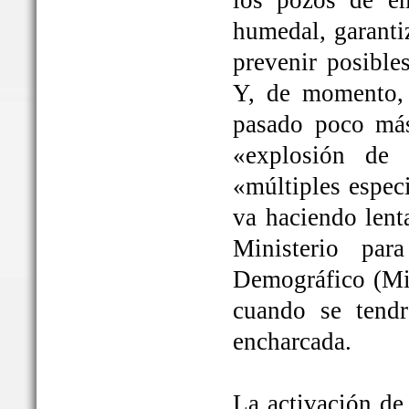
los pozos de em
humedal, garanti
prevenir posible
Y, de momento, 
pasado poco más
«explosión de 
«múltiples espec
va haciendo lent
Ministerio par
Demográfico (Mit
cuando se tendrá
encharcada.
La activación de 