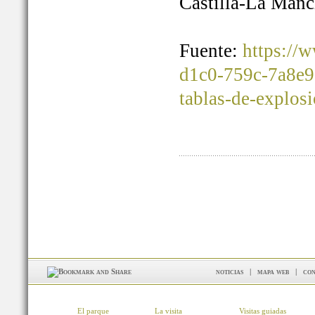
Castilla-La Manc
Fuente:
https://
d1c0-759c-7a8e9
tablas-de-explos
noticias
|
mapa web
|
con
El parque
La visita
Visitas guiadas