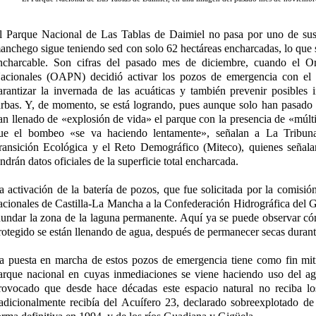
l Parque Nacional de Las Tablas de Daimiel no pasa por uno de su
anchego sigue teniendo sed con solo 62 hectáreas encharcadas, lo que s
ncharcable. Son cifras del pasado mes de diciembre, cuando el 
acionales (OAPN) decidió activar los pozos de emergencia con el 
arantizar la invernada de las acuáticas y también prevenir posibles 
urbas. Y, de momento, se está logrando, pues aunque solo han pasado 
an llenado de «explosión de vida» el parque con la presencia de «múlti
ue el bombeo «se va haciendo lentamente», señalan a La Tribuna 
ransición Ecológica y el Reto Demográfico (Miteco), quienes señala
endrán datos oficiales de la superficie total encharcada.
a activación de la batería de pozos, que fue solicitada por la comisió
acionales de Castilla-La Mancha a la Confederación Hidrográfica de
nundar la zona de la laguna permanente. Aquí ya se puede observar có
rotegido se están llenando de agua, después de permanecer secas duran
a puesta en marcha de estos pozos de emergencia tiene como fin mitig
arque nacional en cuyas inmediaciones se viene haciendo uso del agu
rovocado que desde hace décadas este espacio natural no reciba lo
radicionalmente recibía del Acuífero 23, declarado sobreexplotado d