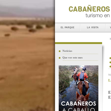
el parque
la visita
I
Noticias
Que ver este mes
Ma
L
E
E