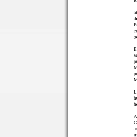
f
o
d
P
e
o
E
a
p
M
p
M
L
h
h
A
C
a
m