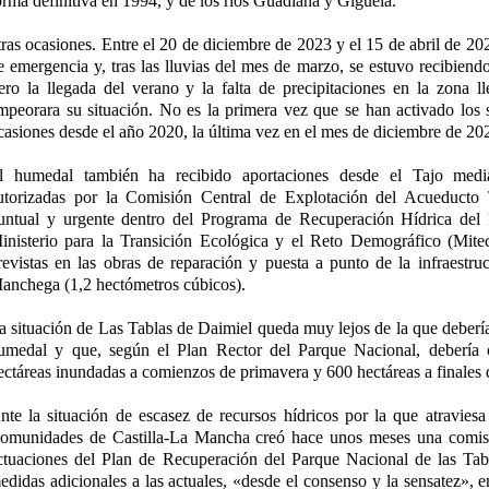
orma definitiva en 1994, y de los ríos Guadiana y Gigüela.
tras ocasiones. Entre el 20 de diciembre de 2023 y el 15 de abril de 20
e emergencia y, tras las lluvias del mes de marzo, se estuvo recibiend
ero la llegada del verano y la falta de precipitaciones en la zona l
mpeorara su situación. No es la primera vez que se han activado los
casiones desde el año 2020, la última vez en el mes de diciembre de 20
l humedal también ha recibido aportaciones desde el Tajo media
utorizadas por la Comisión Central de Explotación del Acueduct
untual y urgente dentro del Programa de Recuperación Hídrica del
inisterio para la Transición Ecológica y el Reto Demográfico (Mite
revistas en las obras de reparación y puesta a punto de la infraestru
anchega (1,2 hectómetros cúbicos).
a situación de Las Tablas de Daimiel queda muy lejos de la que debería 
umedal y que, según el Plan Rector del Parque Nacional, debería
ectáreas inundadas a comienzos de primavera y 600 hectáreas a finales 
nte la situación de escasez de recursos hídricos por la que atraviesa 
omunidades de Castilla-La Mancha creó hace unos meses una comisi
ctuaciones del Plan de Recuperación del Parque Nacional de las Tab
edidas adicionales a las actuales, «desde el consenso y la sensatez», e