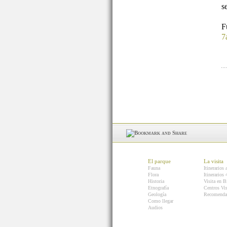
s
7
El parque
La visita
Fauna
Itinerarios 
Flora
Itinerarios
Historia
Visita en B
Etnografía
Centros Vis
Geología
Recomenda
Como llegar
Audios