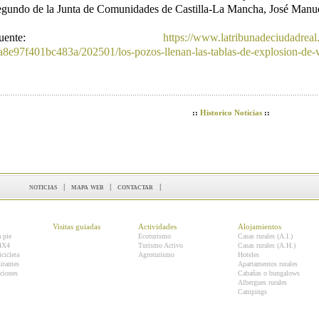
egundo de la Junta de Comunidades de Castilla-La Mancha, José Manue
Fuente:
https://www.latribunadeciudadreal
a8e97f401bc483a/202501/los-pozos-llenan-las-tablas-de-explosion-de-
::
Historico Noticias
::
noticias
|
mapa web
|
contactar
|
Visitas guiadas
Actividades
Alojamientos
a pie
Ecoturismo
Casas rurales (A.I.)
 4X4
Turismo Activo
Casas rurales (A.H.)
icicleta
Agroturismo
Hoteles
itantes
Apartamentos rurales
ciones
Cabañas o bungalows
Albergues rurales
Campings