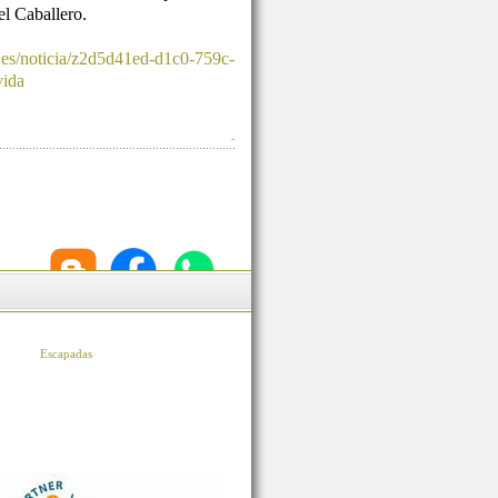
l Caballero.
.es/noticia/z2d5d41ed-d1c0-759c-
vida
-
Escapadas