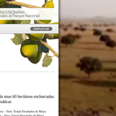
ía unas 60 hectáreas encharcadas.
cuáticas
re. - Foto: Tomás Fernández de Moya