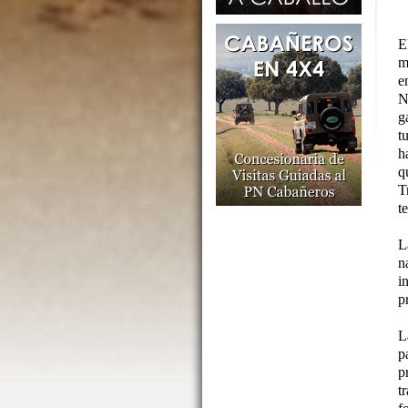
E
m
e
N
g
t
h
q
T
t
L
n
i
p
L
p
p
t