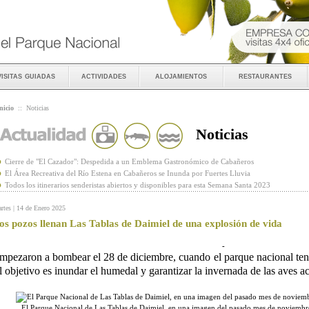
visitas guiadas
actividades
alojamientos
restaurantes
nicio
::
Noticias
Noticias
Cierre de "El Cazador": Despedida a un Emblema Gastronómico de Cabañeros
El Área Recreativa del Río Estena en Cabañeros se Inunda por Fuertes Lluvia
Todos los itinerarios senderistas abiertos y disponibles para esta Semana Santa 2023
rtes | 14 de Enero 2025
os pozos llenan Las Tablas de Daimiel de una explosión de vida
-
mpezaron a bombear el 28 de diciembre, cuando el parque nacional ten
l objetivo es inundar el humedal y garantizar la invernada de las aves a
El Parque Nacional de Las Tablas de Daimiel, en una imagen del pasado mes de noviemb