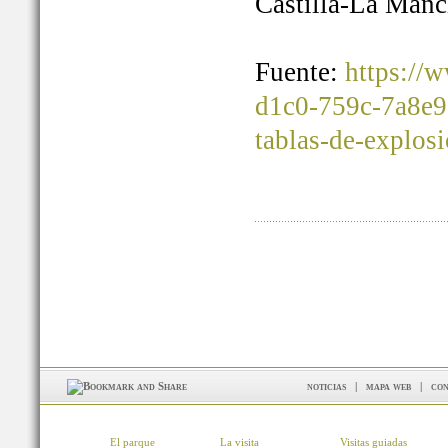
Castilla-La Manc
Fuente:
https://
d1c0-759c-7a8e9
tablas-de-explos
noticias
|
mapa web
|
con
El parque
La visita
Visitas guiadas