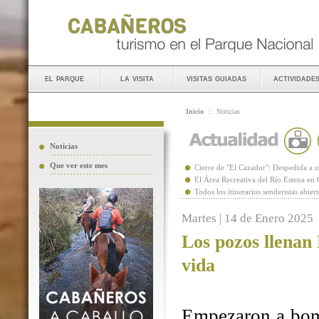
el parque
la visita
visitas guiadas
actividade
Inicio
::
Noticias
Noticias
Que ver este mes
Cierre de "El Cazador": Despedida 
El Área Recreativa del Río Estena en
Todos los itinerarios senderistas abie
Martes | 14 de Enero 2025
Los pozos llenan
vida
Empezaron a bomb