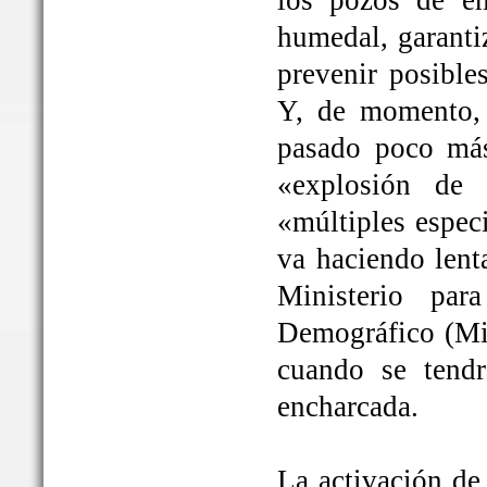
los pozos de em
humedal, garanti
prevenir posible
Y, de momento, 
pasado poco más
«explosión de 
«múltiples espec
va haciendo lent
Ministerio par
Demográfico (Mit
cuando se tendrá
encharcada.
La activación de 