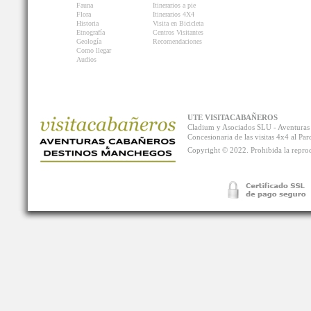
Fauna
Itinerarios a pie
Flora
Itinerarios 4X4
Historia
Visita en Bicicleta
Etnografía
Centros Visitantes
Geología
Recomendaciones
Como llegar
Audios
UTE VISITACABAÑEROS
Cladium y Asociados SLU - Aventur
Concesionaria de las visitas 4x4 al P
Copyright © 2022. Prohibida la reprodu