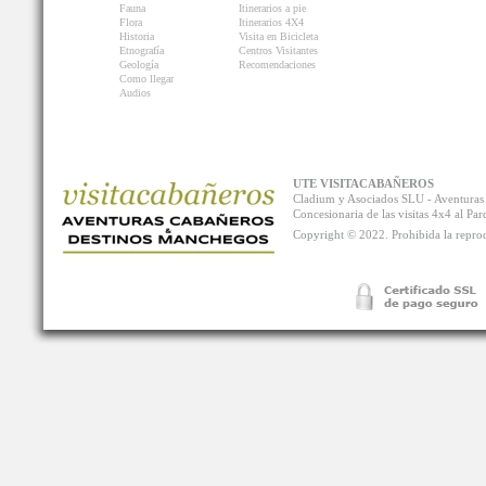
Fauna
Itinerarios a pie
Flora
Itinerarios 4X4
Historia
Visita en Bicicleta
Etnografía
Centros Visitantes
Geología
Recomendaciones
Como llegar
Audios
UTE VISITACABAÑEROS
Cladium y Asociados SLU - Aventur
Concesionaria de las visitas 4x4 al P
Copyright © 2022. Prohibida la reprodu