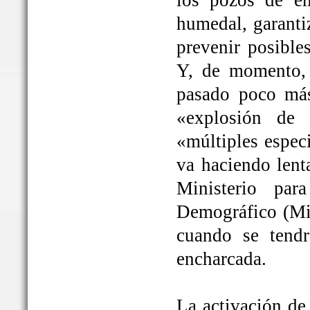
los pozos de em
humedal, garanti
prevenir posible
Y, de momento, 
pasado poco más
«explosión de 
«múltiples espec
va haciendo lent
Ministerio par
Demográfico (Mit
cuando se tendrá
encharcada.
La activación de 