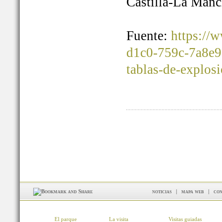
Castilla-La Manc
Fuente:
https://
d1c0-759c-7a8e9
tablas-de-explos
noticias
|
mapa web
|
con
El parque
La visita
Visitas guiadas