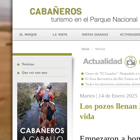
el parque
la visita
visitas guiadas
actividade
Inicio
::
Noticias
Noticias
Que ver este mes
Cierre de "El Cazador": Despedida 
El Área Recreativa del Río Estena en
Todos los itinerarios senderistas abie
Martes | 14 de Enero 2025
Los pozos llenan
vida
Empezaron a bomb