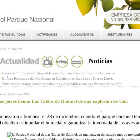
visitas guiadas
actividades
alojamientos
restaurantes
nicio
::
Noticias
Noticias
Cierre de "El Cazador": Despedida a un Emblema Gastronómico de Cabañeros
El Área Recreativa del Río Estena en Cabañeros se Inunda por Fuertes Lluvia
Todos los itinerarios senderistas abiertos y disponibles para esta Semana Santa 2023
rtes | 14 de Enero 2025
os pozos llenan Las Tablas de Daimiel de una explosión de vida
-
mpezaron a bombear el 28 de diciembre, cuando el parque nacional ten
l objetivo es inundar el humedal y garantizar la invernada de las aves a
El Parque Nacional de Las Tablas de Daimiel, en una imagen del pasado mes de noviemb