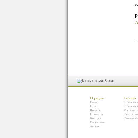
s
7
El parque
La visita
Fauna
Itinerarios 
Flora
Itinerarios
Historia
Visita en B
Etnografía
Centros Vis
Geología
Recomenda
Como llegar
Audios