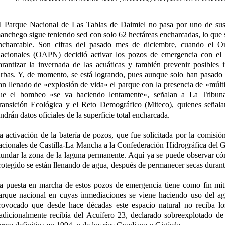
l Parque Nacional de Las Tablas de Daimiel no pasa por uno de su
anchego sigue teniendo sed con solo 62 hectáreas encharcadas, lo que s
ncharcable. Son cifras del pasado mes de diciembre, cuando el 
acionales (OAPN) decidió activar los pozos de emergencia con el 
arantizar la invernada de las acuáticas y también prevenir posibles 
urbas. Y, de momento, se está logrando, pues aunque solo han pasado 
an llenado de «explosión de vida» el parque con la presencia de «múlti
ue el bombeo «se va haciendo lentamente», señalan a La Tribuna 
ransición Ecológica y el Reto Demográfico (Miteco), quienes señala
endrán datos oficiales de la superficie total encharcada.
a activación de la batería de pozos, que fue solicitada por la comisió
acionales de Castilla-La Mancha a la Confederación Hidrográfica de
nundar la zona de la laguna permanente. Aquí ya se puede observar có
rotegido se están llenando de agua, después de permanecer secas duran
a puesta en marcha de estos pozos de emergencia tiene como fin mitig
arque nacional en cuyas inmediaciones se viene haciendo uso del agu
rovocado que desde hace décadas este espacio natural no reciba lo
radicionalmente recibía del Acuífero 23, declarado sobreexplotado d