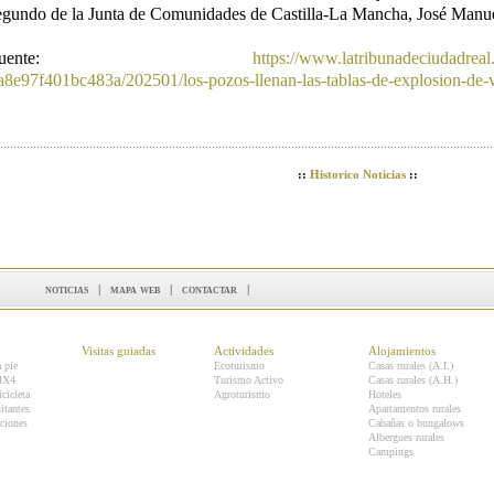
egundo de la Junta de Comunidades de Castilla-La Mancha, José Manue
Fuente:
https://www.latribunadeciudadreal
a8e97f401bc483a/202501/los-pozos-llenan-las-tablas-de-explosion-de-
::
Historico Noticias
::
noticias
|
mapa web
|
contactar
|
Visitas guiadas
Actividades
Alojamientos
a pie
Ecoturismo
Casas rurales (A.I.)
 4X4
Turismo Activo
Casas rurales (A.H.)
icicleta
Agroturismo
Hoteles
itantes
Apartamentos rurales
ciones
Cabañas o bungalows
Albergues rurales
Campings