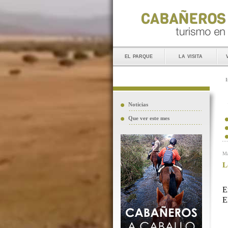
el parque
la visita
I
Noticias
Que ver este mes
Ma
L
E
E