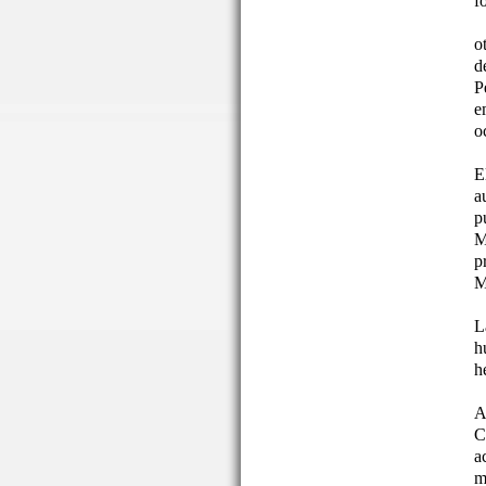
f
o
d
P
e
o
E
a
p
M
p
M
L
h
h
A
C
a
m