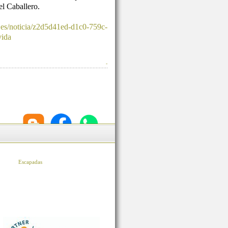
l Caballero.
.es/noticia/z2d5d41ed-d1c0-759c-
vida
-
Escapadas