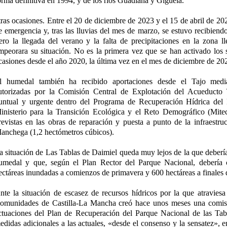
orma definitiva en 1994, y de los ríos Guadiana y Gigüela.
tras ocasiones. Entre el 20 de diciembre de 2023 y el 15 de abril de 20
e emergencia y, tras las lluvias del mes de marzo, se estuvo recibiend
ero la llegada del verano y la falta de precipitaciones en la zona l
mpeorara su situación. No es la primera vez que se han activado los
casiones desde el año 2020, la última vez en el mes de diciembre de 20
l humedal también ha recibido aportaciones desde el Tajo media
utorizadas por la Comisión Central de Explotación del Acueduct
untual y urgente dentro del Programa de Recuperación Hídrica del
inisterio para la Transición Ecológica y el Reto Demográfico (Mite
revistas en las obras de reparación y puesta a punto de la infraestru
anchega (1,2 hectómetros cúbicos).
a situación de Las Tablas de Daimiel queda muy lejos de la que debería 
umedal y que, según el Plan Rector del Parque Nacional, debería
ectáreas inundadas a comienzos de primavera y 600 hectáreas a finales 
nte la situación de escasez de recursos hídricos por la que atraviesa 
omunidades de Castilla-La Mancha creó hace unos meses una comisi
ctuaciones del Plan de Recuperación del Parque Nacional de las Tab
edidas adicionales a las actuales, «desde el consenso y la sensatez», e