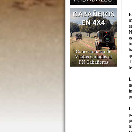
E
m
e
N
g
t
h
q
T
t
L
n
i
p
L
p
p
t