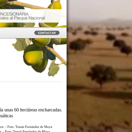
ía unas 60 hectáreas encharcadas.
cuáticas
re. - Foto: Tomás Fernández de Moya