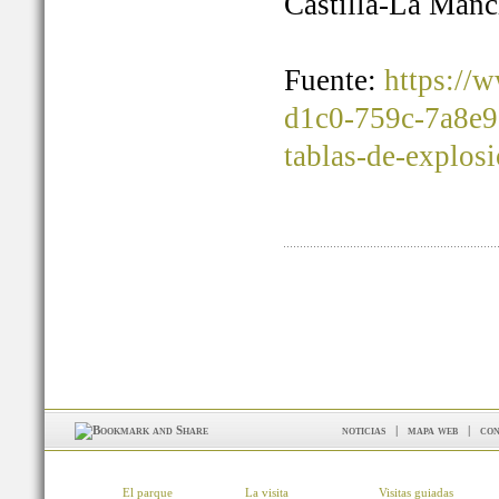
Castilla-La Manc
Fuente:
https://
d1c0-759c-7a8e9
tablas-de-explos
noticias
|
mapa web
|
con
El parque
La visita
Visitas guiadas