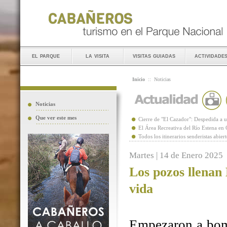
el parque
la visita
visitas guiadas
actividade
Inicio
::
Noticias
Noticias
Que ver este mes
Cierre de "El Cazador": Despedida 
El Área Recreativa del Río Estena en
Todos los itinerarios senderistas abie
Martes | 14 de Enero 2025
Los pozos llenan
vida
Empezaron a bomb