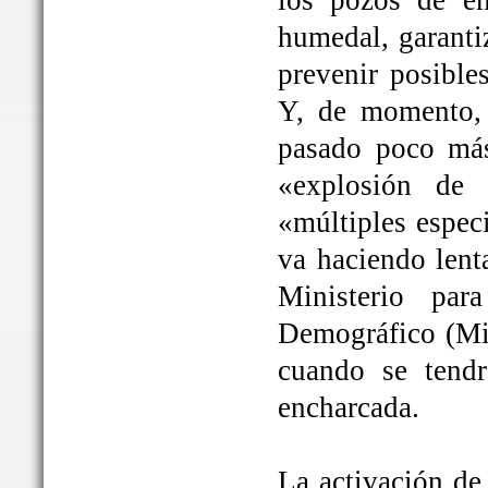
los pozos de em
humedal, garanti
prevenir posible
Y, de momento, 
pasado poco más
«explosión de 
«múltiples espec
va haciendo lent
Ministerio par
Demográfico (Mit
cuando se tendrá
encharcada.
La activación de 