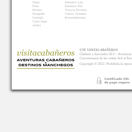
Fauna
Itinerarios a pie
Flora
Itinerarios 4X4
Historia
Visita en Bicicleta
Etnografía
Centros Visitantes
Geología
Recomendaciones
Como llegar
Audios
UTE VISITACABAÑEROS
Cladium y Asociados SLU - Aventur
Concesionaria de las visitas 4x4 al P
Copyright © 2022. Prohibida la reprodu