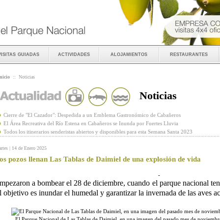
visitas guiadas
actividades
alojamientos
restaurantes
nicio
::
Noticias
Noticias
Cierre de "El Cazador": Despedida a un Emblema Gastronómico de Cabañeros
El Área Recreativa del Río Estena en Cabañeros se Inunda por Fuertes Lluvia
Todos los itinerarios senderistas abiertos y disponibles para esta Semana Santa 2023
rtes | 14 de Enero 2025
os pozos llenan Las Tablas de Daimiel de una explosión de vida
-
mpezaron a bombear el 28 de diciembre, cuando el parque nacional ten
l objetivo es inundar el humedal y garantizar la invernada de las aves a
El Parque Nacional de Las Tablas de Daimiel, en una imagen del pasado mes de noviemb