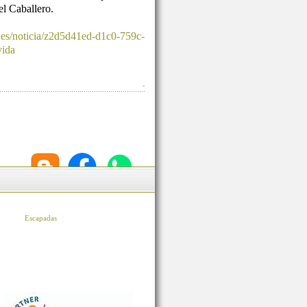
l Caballero.
.es/noticia/z2d5d41ed-d1c0-759c-
vida
-
Escapadas