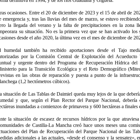
orma definitiva en 1994, y de los ríos Guadiana y Gigüela.
tras ocasiones. Entre el 20 de diciembre de 2023 y el 15 de abril de 20
e emergencia y, tras las lluvias del mes de marzo, se estuvo recibiend
ero la llegada del verano y la falta de precipitaciones en la zona l
mpeorara su situación. No es la primera vez que se han activado los
casiones desde el año 2020, la última vez en el mes de diciembre de 20
l humedal también ha recibido aportaciones desde el Tajo media
utorizadas por la Comisión Central de Explotación del Acueduct
untual y urgente dentro del Programa de Recuperación Hídrica del
inisterio para la Transición Ecológica y el Reto Demográfico (Mite
revistas en las obras de reparación y puesta a punto de la infraestru
anchega (1,2 hectómetros cúbicos).
a situación de Las Tablas de Daimiel queda muy lejos de la que debería 
umedal y que, según el Plan Rector del Parque Nacional, debería
ectáreas inundadas a comienzos de primavera y 600 hectáreas a finales 
nte la situación de escasez de recursos hídricos por la que atraviesa 
omunidades de Castilla-La Mancha creó hace unos meses una comisi
ctuaciones del Plan de Recuperación del Parque Nacional de las Tab
edidas adicionales a las actuales, «desde el consenso y la sensatez», e