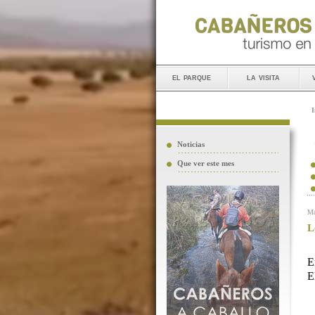
el parque
la visita
I
Noticias
Que ver este mes
Ma
L
E
E