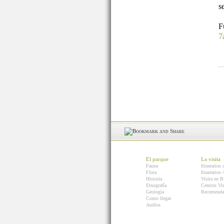
s
7
El parque
La visita
Fauna
Itinerarios 
Flora
Itinerarios
Historia
Visita en B
Etnografía
Centros Vis
Geología
Recomenda
Como llegar
Audios