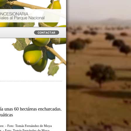
ía unas 60 hectáreas encharcadas.
cuáticas
re. - Foto: Tomás Fernández de Moya