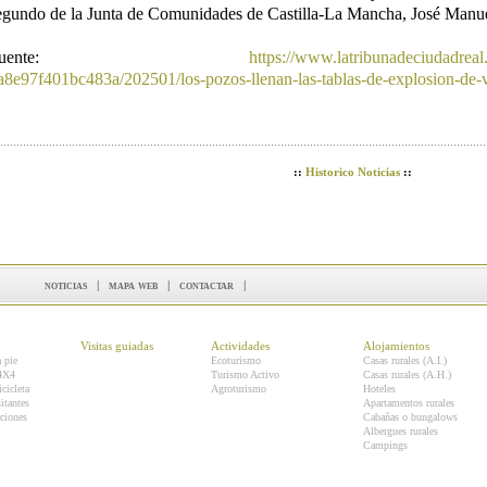
egundo de la Junta de Comunidades de Castilla-La Mancha, José Manue
Fuente:
https://www.latribunadeciudadreal
a8e97f401bc483a/202501/los-pozos-llenan-las-tablas-de-explosion-de-
::
Historico Noticias
::
noticias
|
mapa web
|
contactar
|
Visitas guiadas
Actividades
Alojamientos
a pie
Ecoturismo
Casas rurales (A.I.)
 4X4
Turismo Activo
Casas rurales (A.H.)
icicleta
Agroturismo
Hoteles
itantes
Apartamentos rurales
ciones
Cabañas o bungalows
Albergues rurales
Campings