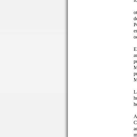
f
o
d
P
e
o
E
a
p
M
p
M
L
h
h
A
C
a
m