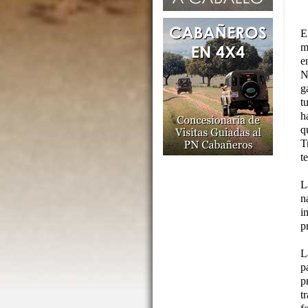
E
m
e
N
g
t
h
q
T
t
L
n
i
p
L
p
p
t