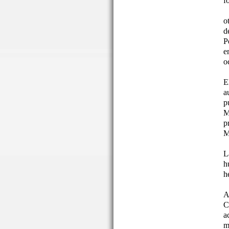
f
o
d
P
e
o
E
a
p
M
p
M
L
h
h
A
C
a
m