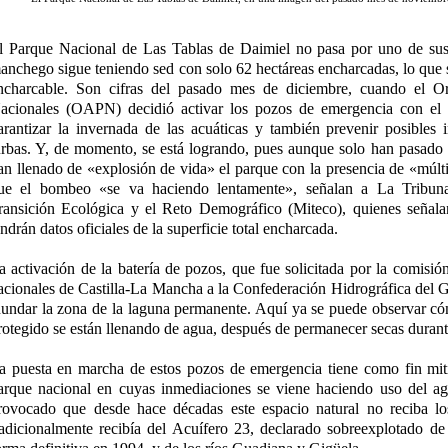
l Parque Nacional de Las Tablas de Daimiel no pasa por uno de su
anchego sigue teniendo sed con solo 62 hectáreas encharcadas, lo que s
ncharcable. Son cifras del pasado mes de diciembre, cuando el 
acionales (OAPN) decidió activar los pozos de emergencia con el 
arantizar la invernada de las acuáticas y también prevenir posibles 
urbas. Y, de momento, se está logrando, pues aunque solo han pasado 
an llenado de «explosión de vida» el parque con la presencia de «múlti
ue el bombeo «se va haciendo lentamente», señalan a La Tribuna 
ransición Ecológica y el Reto Demográfico (Miteco), quienes señala
endrán datos oficiales de la superficie total encharcada.
a activación de la batería de pozos, que fue solicitada por la comisió
acionales de Castilla-La Mancha a la Confederación Hidrográfica de
nundar la zona de la laguna permanente. Aquí ya se puede observar có
rotegido se están llenando de agua, después de permanecer secas duran
a puesta en marcha de estos pozos de emergencia tiene como fin mitig
arque nacional en cuyas inmediaciones se viene haciendo uso del agu
rovocado que desde hace décadas este espacio natural no reciba lo
radicionalmente recibía del Acuífero 23, declarado sobreexplotado d