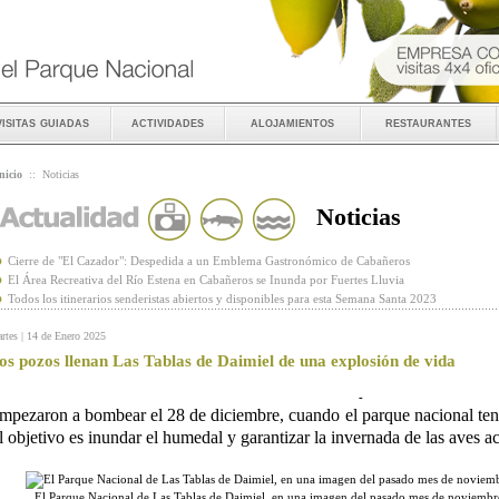
visitas guiadas
actividades
alojamientos
restaurantes
nicio
::
Noticias
Noticias
Cierre de "El Cazador": Despedida a un Emblema Gastronómico de Cabañeros
El Área Recreativa del Río Estena en Cabañeros se Inunda por Fuertes Lluvia
Todos los itinerarios senderistas abiertos y disponibles para esta Semana Santa 2023
rtes | 14 de Enero 2025
os pozos llenan Las Tablas de Daimiel de una explosión de vida
-
mpezaron a bombear el 28 de diciembre, cuando el parque nacional ten
l objetivo es inundar el humedal y garantizar la invernada de las aves a
El Parque Nacional de Las Tablas de Daimiel, en una imagen del pasado mes de noviemb