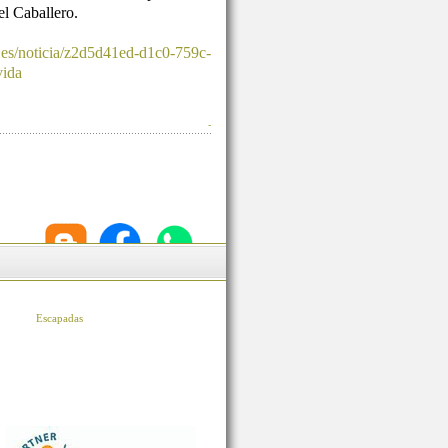
l Caballero.
.es/noticia/z2d5d41ed-d1c0-759c-
vida
-
Escapadas