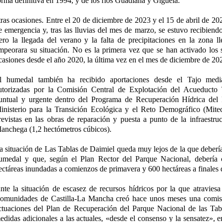
orma definitiva en 1994, y de los ríos Guadiana y Gigüela.
tras ocasiones. Entre el 20 de diciembre de 2023 y el 15 de abril de 20
e emergencia y, tras las lluvias del mes de marzo, se estuvo recibiend
ero la llegada del verano y la falta de precipitaciones en la zona l
mpeorara su situación. No es la primera vez que se han activado los
casiones desde el año 2020, la última vez en el mes de diciembre de 20
l humedal también ha recibido aportaciones desde el Tajo media
utorizadas por la Comisión Central de Explotación del Acueduct
untual y urgente dentro del Programa de Recuperación Hídrica del
inisterio para la Transición Ecológica y el Reto Demográfico (Mite
revistas en las obras de reparación y puesta a punto de la infraestru
anchega (1,2 hectómetros cúbicos).
a situación de Las Tablas de Daimiel queda muy lejos de la que debería 
umedal y que, según el Plan Rector del Parque Nacional, debería
ectáreas inundadas a comienzos de primavera y 600 hectáreas a finales 
nte la situación de escasez de recursos hídricos por la que atraviesa 
omunidades de Castilla-La Mancha creó hace unos meses una comisi
ctuaciones del Plan de Recuperación del Parque Nacional de las Tab
edidas adicionales a las actuales, «desde el consenso y la sensatez», e