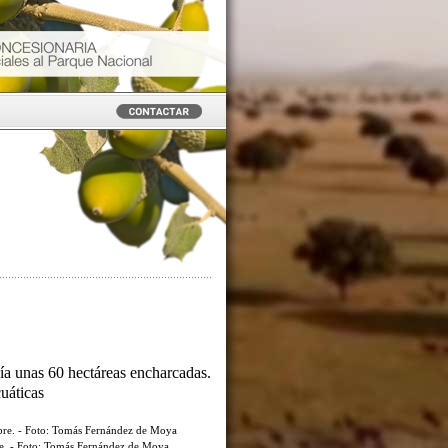
ía unas 60 hectáreas encharcadas.
cuáticas
re. - Foto: Tomás Fernández de Moya