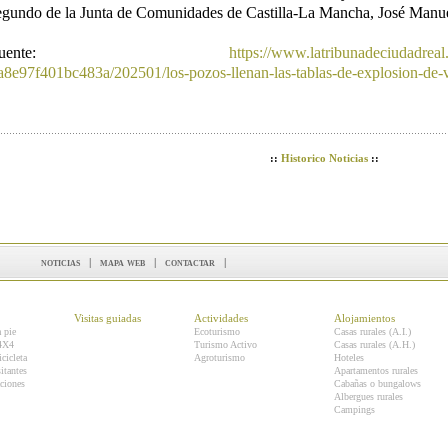
egundo de la Junta de Comunidades de Castilla-La Mancha, José Manue
Fuente:
https://www.latribunadeciudadreal
a8e97f401bc483a/202501/los-pozos-llenan-las-tablas-de-explosion-de-
::
Historico Noticias
::
noticias
|
mapa web
|
contactar
|
Visitas guiadas
Actividades
Alojamientos
a pie
Ecoturismo
Casas rurales (A.I.)
 4X4
Turismo Activo
Casas rurales (A.H.)
icicleta
Agroturismo
Hoteles
itantes
Apartamentos rurales
ciones
Cabañas o bungalows
Albergues rurales
Campings