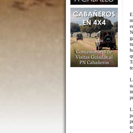
E
m
e
N
g
t
h
q
T
t
L
n
i
p
L
p
p
t