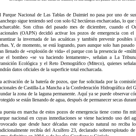
l Parque Nacional de Las Tablas de Daimiel no pasa por uno de su
anchego sigue teniendo sed con solo 62 hectáreas encharcadas, lo que s
ncharcable. Son cifras del pasado mes de diciembre, cuando el 
acionales (OAPN) decidió activar los pozos de emergencia con el 
arantizar la invernada de las acuáticas y también prevenir posibles 
urbas. Y, de momento, se está logrando, pues aunque solo han pasado 
an llenado de «explosión de vida» el parque con la presencia de «múlti
ue el bombeo «se va haciendo lentamente», señalan a La Tribuna 
ransición Ecológica y el Reto Demográfico (Miteco), quienes señala
endrán datos oficiales de la superficie total encharcada.
a activación de la batería de pozos, que fue solicitada por la comisió
acionales de Castilla-La Mancha a la Confederación Hidrográfica de
nundar la zona de la laguna permanente. Aquí ya se puede observar có
rotegido se están llenando de agua, después de permanecer secas duran
a puesta en marcha de estos pozos de emergencia tiene como fin mitig
arque nacional en cuyas inmediaciones se viene haciendo uso del agu
rovocado que desde hace décadas este espacio natural no reciba lo
radicionalmente recibía del Acuífero 23, declarado sobreexplotado d