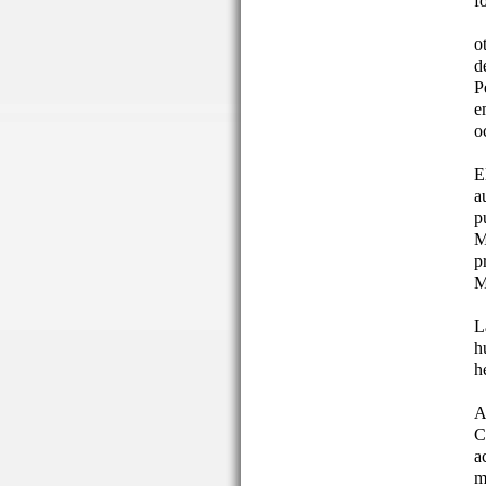
f
o
d
P
e
o
E
a
p
M
p
M
L
h
h
A
C
a
m