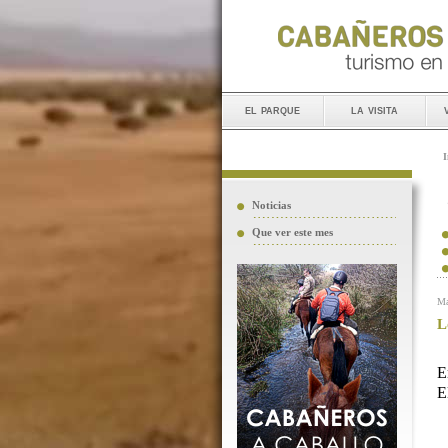
el parque
la visita
I
Noticias
Que ver este mes
Ma
L
E
E