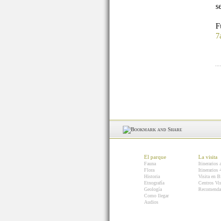
s
7
El parque
La visita
Fauna
Itinerarios 
Flora
Itinerarios
Historia
Visita en B
Etnografía
Centros Vis
Geología
Recomenda
Como llegar
Audios