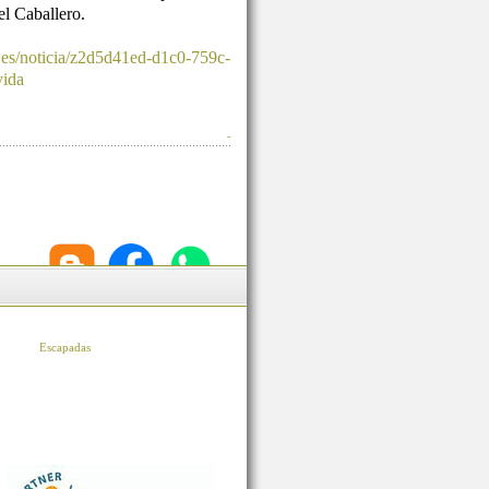
l Caballero.
.es/noticia/z2d5d41ed-d1c0-759c-
vida
-
Escapadas