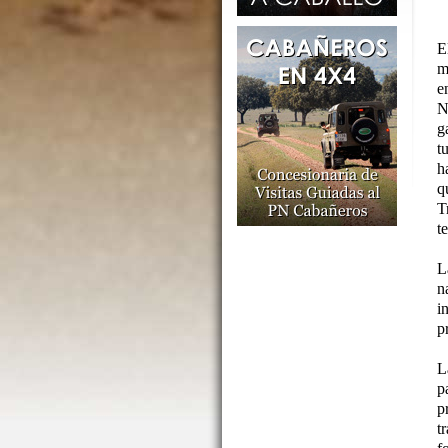
E
m
e
N
g
t
h
q
T
t
L
n
i
p
L
p
p
t