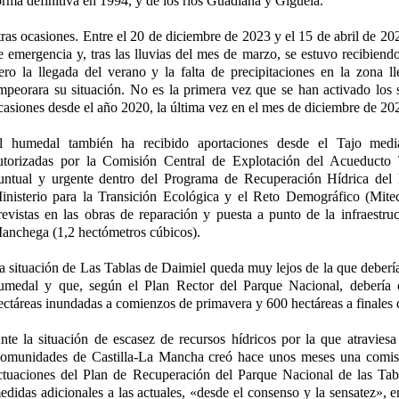
orma definitiva en 1994, y de los ríos Guadiana y Gigüela.
tras ocasiones. Entre el 20 de diciembre de 2023 y el 15 de abril de 20
e emergencia y, tras las lluvias del mes de marzo, se estuvo recibiend
ero la llegada del verano y la falta de precipitaciones en la zona l
mpeorara su situación. No es la primera vez que se han activado los
casiones desde el año 2020, la última vez en el mes de diciembre de 20
l humedal también ha recibido aportaciones desde el Tajo media
utorizadas por la Comisión Central de Explotación del Acueduct
untual y urgente dentro del Programa de Recuperación Hídrica del
inisterio para la Transición Ecológica y el Reto Demográfico (Mite
revistas en las obras de reparación y puesta a punto de la infraestru
anchega (1,2 hectómetros cúbicos).
a situación de Las Tablas de Daimiel queda muy lejos de la que debería 
umedal y que, según el Plan Rector del Parque Nacional, debería
ectáreas inundadas a comienzos de primavera y 600 hectáreas a finales 
nte la situación de escasez de recursos hídricos por la que atraviesa 
omunidades de Castilla-La Mancha creó hace unos meses una comisi
ctuaciones del Plan de Recuperación del Parque Nacional de las Tab
edidas adicionales a las actuales, «desde el consenso y la sensatez», e