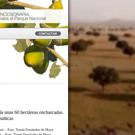
ía unas 60 hectáreas encharcadas.
cuáticas
re. - Foto: Tomás Fernández de Moya