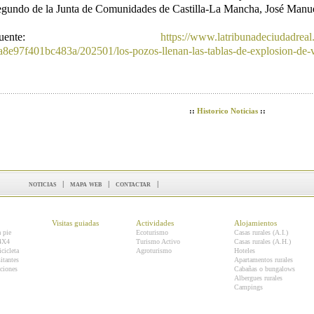
egundo de la Junta de Comunidades de Castilla-La Mancha, José Manue
Fuente:
https://www.latribunadeciudadreal
a8e97f401bc483a/202501/los-pozos-llenan-las-tablas-de-explosion-de-
::
Historico Noticias
::
noticias
|
mapa web
|
contactar
|
Visitas guiadas
Actividades
Alojamientos
a pie
Ecoturismo
Casas rurales (A.I.)
 4X4
Turismo Activo
Casas rurales (A.H.)
icicleta
Agroturismo
Hoteles
itantes
Apartamentos rurales
ciones
Cabañas o bungalows
Albergues rurales
Campings