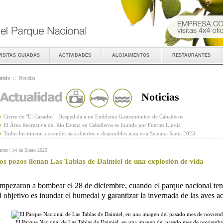
visitas guiadas
actividades
alojamientos
restaurantes
nicio
::
Noticias
Noticias
Cierre de "El Cazador": Despedida a un Emblema Gastronómico de Cabañeros
El Área Recreativa del Río Estena en Cabañeros se Inunda por Fuertes Lluvia
Todos los itinerarios senderistas abiertos y disponibles para esta Semana Santa 2023
rtes | 14 de Enero 2025
os pozos llenan Las Tablas de Daimiel de una explosión de vida
-
mpezaron a bombear el 28 de diciembre, cuando el parque nacional ten
l objetivo es inundar el humedal y garantizar la invernada de las aves a
El Parque Nacional de Las Tablas de Daimiel, en una imagen del pasado mes de noviemb