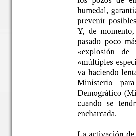
los pozos de em
humedal, garanti
prevenir posible
Y, de momento, 
pasado poco más
«explosión de 
«múltiples espec
va haciendo lent
Ministerio par
Demográfico (Mit
cuando se tendrá
encharcada.
La activación de 