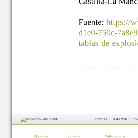
Castilla-La Manc
Fuente:
https://
d1c0-759c-7a8e9
tablas-de-explos
noticias
|
mapa web
|
con
El parque
La visita
Visitas guiadas