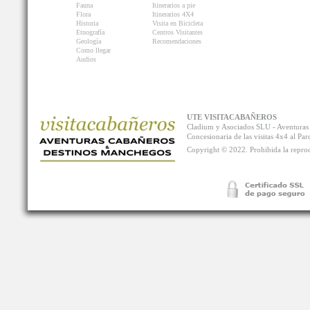
Fauna
Itinerarios a pie
Flora
Itinerarios 4X4
Historia
Visita en Bicicleta
Etnografía
Centros Visitantes
Geología
Recomendaciones
Como llegar
Audios
UTE VISITACABAÑEROS
Cladium y Asociados SLU - Aventur
Concesionaria de las visitas 4x4 al P
Copyright © 2022. Prohibida la reprodu