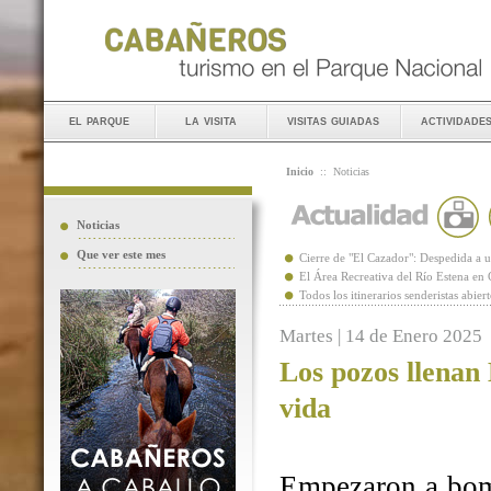
el parque
la visita
visitas guiadas
actividade
Inicio
::
Noticias
Noticias
Que ver este mes
Cierre de "El Cazador": Despedida 
El Área Recreativa del Río Estena en
Todos los itinerarios senderistas abie
Martes | 14 de Enero 2025
Los pozos llenan
vida
Empezaron a bomb