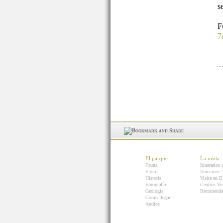
s
7
El parque
La visita
Fauna
Itinerarios 
Flora
Itinerarios
Historia
Visita en B
Etnografía
Centros Vis
Geología
Recomenda
Como llegar
Audios