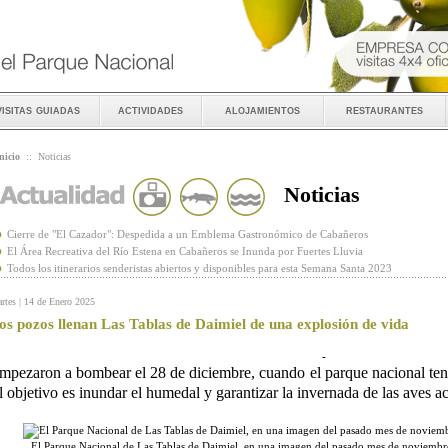
visitas guiadas
actividades
alojamientos
restaurantes
nicio
::
Noticias
Noticias
Cierre de "El Cazador": Despedida a un Emblema Gastronómico de Cabañeros
El Área Recreativa del Río Estena en Cabañeros se Inunda por Fuertes Lluvia
Todos los itinerarios senderistas abiertos y disponibles para esta Semana Santa 2023
rtes | 14 de Enero 2025
os pozos llenan Las Tablas de Daimiel de una explosión de vida
-
mpezaron a bombear el 28 de diciembre, cuando el parque nacional ten
l objetivo es inundar el humedal y garantizar la invernada de las aves a
El Parque Nacional de Las Tablas de Daimiel, en una imagen del pasado mes de noviemb