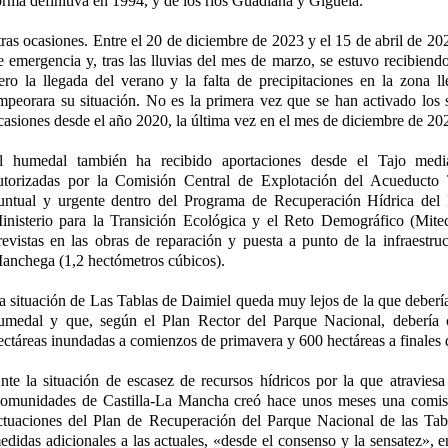
orma definitiva en 1994, y de los ríos Guadiana y Gigüela.
tras ocasiones. Entre el 20 de diciembre de 2023 y el 15 de abril de 20
e emergencia y, tras las lluvias del mes de marzo, se estuvo recibiend
ero la llegada del verano y la falta de precipitaciones en la zona l
mpeorara su situación. No es la primera vez que se han activado los
casiones desde el año 2020, la última vez en el mes de diciembre de 20
l humedal también ha recibido aportaciones desde el Tajo media
utorizadas por la Comisión Central de Explotación del Acueduct
untual y urgente dentro del Programa de Recuperación Hídrica del
inisterio para la Transición Ecológica y el Reto Demográfico (Mite
revistas en las obras de reparación y puesta a punto de la infraestru
anchega (1,2 hectómetros cúbicos).
a situación de Las Tablas de Daimiel queda muy lejos de la que debería 
umedal y que, según el Plan Rector del Parque Nacional, debería
ectáreas inundadas a comienzos de primavera y 600 hectáreas a finales 
nte la situación de escasez de recursos hídricos por la que atraviesa 
omunidades de Castilla-La Mancha creó hace unos meses una comisi
ctuaciones del Plan de Recuperación del Parque Nacional de las Tab
edidas adicionales a las actuales, «desde el consenso y la sensatez», e