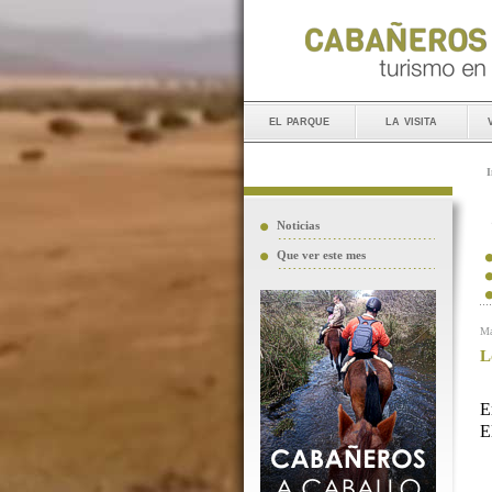
el parque
la visita
I
Noticias
Que ver este mes
Ma
L
E
E