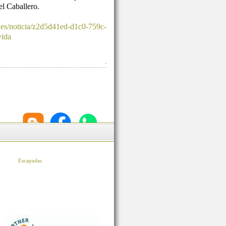
l Caballero.
.es/noticia/z2d5d41ed-d1c0-759c-
vida
-
Escapadas