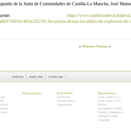
egundo de la Junta de Comunidades de Castilla-La Mancha, José Manue
Fuente:
https://www.latribunadeciudadreal
a8e97f401bc483a/202501/los-pozos-llenan-las-tablas-de-explosion-de-
::
Historico Noticias
::
noticias
|
mapa web
|
contactar
|
Visitas guiadas
Actividades
Alojamientos
a pie
Ecoturismo
Casas rurales (A.I.)
 4X4
Turismo Activo
Casas rurales (A.H.)
icicleta
Agroturismo
Hoteles
itantes
Apartamentos rurales
ciones
Cabañas o bungalows
Albergues rurales
Campings