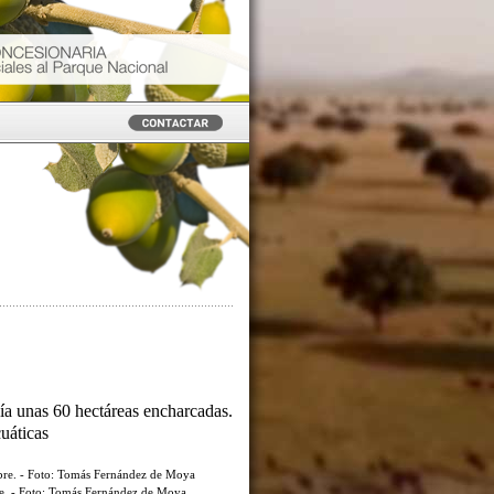
ía unas 60 hectáreas encharcadas.
cuáticas
re. - Foto: Tomás Fernández de Moya