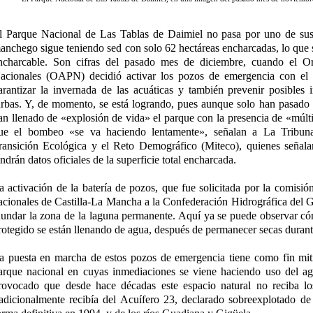
l Parque Nacional de Las Tablas de Daimiel no pasa por uno de su
anchego sigue teniendo sed con solo 62 hectáreas encharcadas, lo que s
ncharcable. Son cifras del pasado mes de diciembre, cuando el 
acionales (OAPN) decidió activar los pozos de emergencia con el 
arantizar la invernada de las acuáticas y también prevenir posibles 
urbas. Y, de momento, se está logrando, pues aunque solo han pasado 
an llenado de «explosión de vida» el parque con la presencia de «múlti
ue el bombeo «se va haciendo lentamente», señalan a La Tribuna 
ransición Ecológica y el Reto Demográfico (Miteco), quienes señala
endrán datos oficiales de la superficie total encharcada.
a activación de la batería de pozos, que fue solicitada por la comisió
acionales de Castilla-La Mancha a la Confederación Hidrográfica de
nundar la zona de la laguna permanente. Aquí ya se puede observar có
rotegido se están llenando de agua, después de permanecer secas duran
a puesta en marcha de estos pozos de emergencia tiene como fin mitig
arque nacional en cuyas inmediaciones se viene haciendo uso del agu
rovocado que desde hace décadas este espacio natural no reciba lo
radicionalmente recibía del Acuífero 23, declarado sobreexplotado d