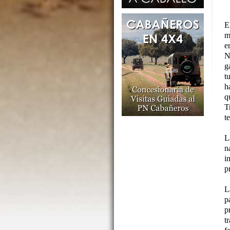
E
m
e
N
g
t
h
q
T
t
L
n
i
p
L
p
p
t