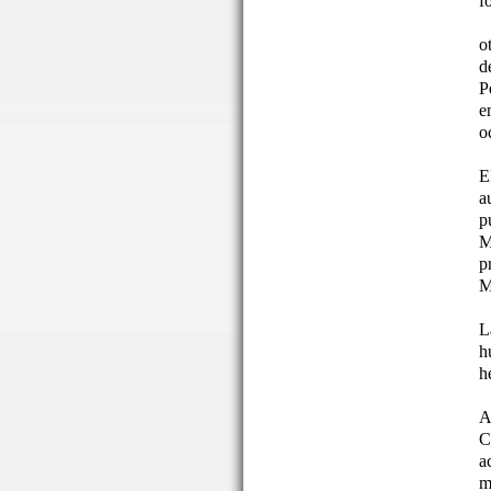
f
o
d
P
e
o
E
a
p
M
p
M
L
h
h
A
C
a
m