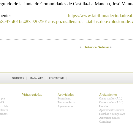
egundo de la Junta de Comunidades de Castilla-La Mancha, José Manue
Fuente:
https://www.latribunadeciudadreal
a8e97f401bc483a/202501/los-pozos-llenan-las-tablas-de-explosion-de-
::
Historico Noticias
::
noticias
|
mapa web
|
contactar
|
Visitas guiadas
Actividades
Alojamientos
a pie
Ecoturismo
Casas rurales (A.I.)
 4X4
Turismo Activo
Casas rurales (A.H.)
icicleta
Agroturismo
Hoteles
itantes
Apartamentos rurales
ciones
Cabañas o bungalows
Albergues rurales
Campings