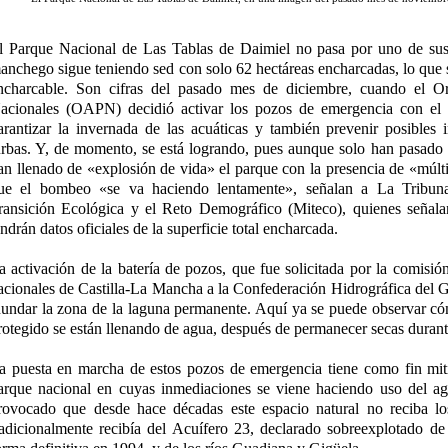
l Parque Nacional de Las Tablas de Daimiel no pasa por uno de su
anchego sigue teniendo sed con solo 62 hectáreas encharcadas, lo que s
ncharcable. Son cifras del pasado mes de diciembre, cuando el 
acionales (OAPN) decidió activar los pozos de emergencia con el 
arantizar la invernada de las acuáticas y también prevenir posibles 
urbas. Y, de momento, se está logrando, pues aunque solo han pasado 
an llenado de «explosión de vida» el parque con la presencia de «múlti
ue el bombeo «se va haciendo lentamente», señalan a La Tribuna 
ransición Ecológica y el Reto Demográfico (Miteco), quienes señala
endrán datos oficiales de la superficie total encharcada.
a activación de la batería de pozos, que fue solicitada por la comisió
acionales de Castilla-La Mancha a la Confederación Hidrográfica de
nundar la zona de la laguna permanente. Aquí ya se puede observar có
rotegido se están llenando de agua, después de permanecer secas duran
a puesta en marcha de estos pozos de emergencia tiene como fin mitig
arque nacional en cuyas inmediaciones se viene haciendo uso del agu
rovocado que desde hace décadas este espacio natural no reciba lo
radicionalmente recibía del Acuífero 23, declarado sobreexplotado d