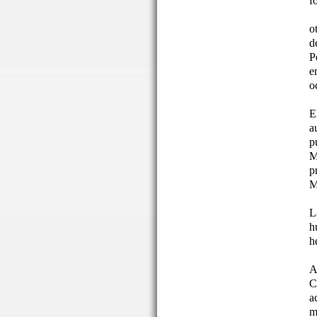
f
o
d
P
e
o
E
a
p
M
p
M
L
h
h
A
C
a
m