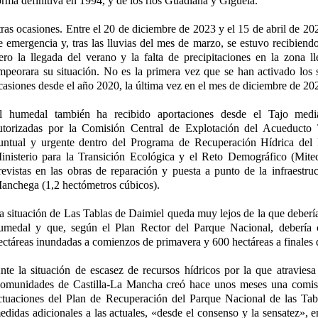
orma definitiva en 1994, y de los ríos Guadiana y Gigüela.
tras ocasiones. Entre el 20 de diciembre de 2023 y el 15 de abril de 20
e emergencia y, tras las lluvias del mes de marzo, se estuvo recibiend
ero la llegada del verano y la falta de precipitaciones en la zona l
mpeorara su situación. No es la primera vez que se han activado los
casiones desde el año 2020, la última vez en el mes de diciembre de 20
l humedal también ha recibido aportaciones desde el Tajo media
utorizadas por la Comisión Central de Explotación del Acueduct
untual y urgente dentro del Programa de Recuperación Hídrica del
inisterio para la Transición Ecológica y el Reto Demográfico (Mite
revistas en las obras de reparación y puesta a punto de la infraestru
anchega (1,2 hectómetros cúbicos).
a situación de Las Tablas de Daimiel queda muy lejos de la que debería 
umedal y que, según el Plan Rector del Parque Nacional, debería
ectáreas inundadas a comienzos de primavera y 600 hectáreas a finales 
nte la situación de escasez de recursos hídricos por la que atraviesa 
omunidades de Castilla-La Mancha creó hace unos meses una comisi
ctuaciones del Plan de Recuperación del Parque Nacional de las Tab
edidas adicionales a las actuales, «desde el consenso y la sensatez», e