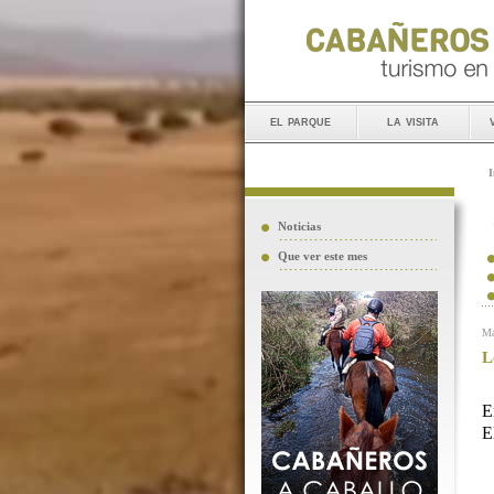
el parque
la visita
I
Noticias
Que ver este mes
Ma
L
E
E