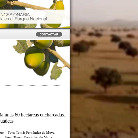
ía unas 60 hectáreas encharcadas.
cuáticas
re. - Foto: Tomás Fernández de Moya