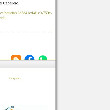
l Caballero.
.es/noticia/z2d5d41ed-d1c0-759c-
vida
-
Escapadas