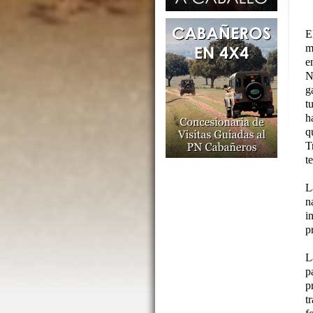
E
m
e
N
g
t
h
q
T
t
L
n
i
p
L
p
p
t