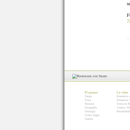
s
7
El parque
La visita
Fauna
Itinerarios 
Flora
Itinerarios
Historia
Visita en B
Etnografía
Centros Vis
Geología
Recomenda
Como llegar
Audios