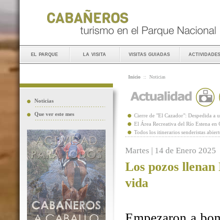
el parque
la visita
visitas guiadas
actividade
Inicio
::
Noticias
Noticias
Que ver este mes
Cierre de "El Cazador": Despedida 
El Área Recreativa del Río Estena en
Todos los itinerarios senderistas abie
Martes | 14 de Enero 2025
Los pozos llenan
vida
Empezaron a bomb