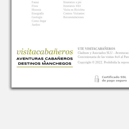
Fauna
Itinerarios a pie
Flora
Itinerarios 4X4
Historia
Visita en Bicicleta
Etnografía
Centros Visitantes
Geología
Recomendaciones
Como llegar
Audios
UTE VISITACABAÑEROS
Cladium y Asociados SLU - Aventur
Concesionaria de las visitas 4x4 al P
Copyright © 2022. Prohibida la reprodu