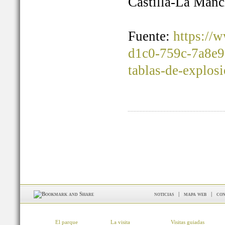
Castilla-La Manc
Fuente:
https://
d1c0-759c-7a8e9
tablas-de-explos
noticias
|
mapa web
|
con
El parque
La visita
Visitas guiadas