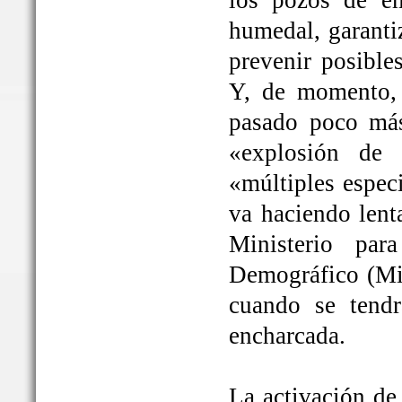
los pozos de em
humedal, garanti
prevenir posible
Y, de momento, 
pasado poco más
«explosión de 
«múltiples espec
va haciendo lent
Ministerio par
Demográfico (Mit
cuando se tendrá
encharcada.
La activación de 