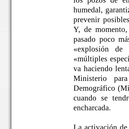
los pozos de em
humedal, garanti
prevenir posible
Y, de momento, 
pasado poco más
«explosión de 
«múltiples espec
va haciendo lent
Ministerio par
Demográfico (Mit
cuando se tendrá
encharcada.
La activación de 