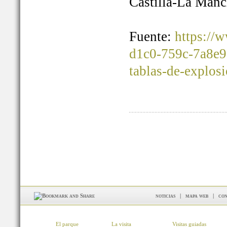
Castilla-La Manc
Fuente:
https://
d1c0-759c-7a8e9
tablas-de-explos
noticias
|
mapa web
|
con
El parque
La visita
Visitas guiadas