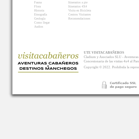
Fauna
Itinerarios a pie
Flora
Itinerarios 4X4
Historia
Visita en Bicicleta
Etnografía
Centros Visitantes
Geología
Recomendaciones
Como llegar
Audios
UTE VISITACABAÑEROS
Cladium y Asociados SLU - Aventur
Concesionaria de las visitas 4x4 al P
Copyright © 2022. Prohibida la reprodu