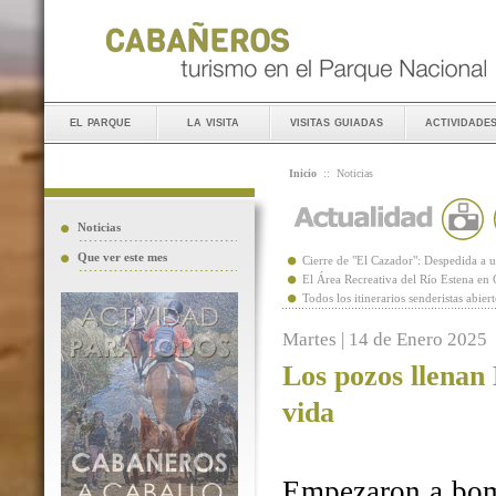
el parque
la visita
visitas guiadas
actividade
Inicio
::
Noticias
Noticias
Que ver este mes
Cierre de "El Cazador": Despedida 
El Área Recreativa del Río Estena en
Todos los itinerarios senderistas abie
Martes | 14 de Enero 2025
Los pozos llenan
vida
Empezaron a bomb