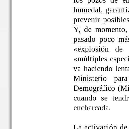
los pozos de em
humedal, garanti
prevenir posible
Y, de momento, 
pasado poco más
«explosión de 
«múltiples espec
va haciendo lent
Ministerio par
Demográfico (Mit
cuando se tendrá
encharcada.
La activación de 