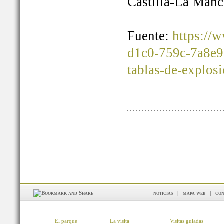
Castilla-La Manc
Fuente:
https://
d1c0-759c-7a8e9
tablas-de-explos
noticias
|
mapa web
|
con
El parque
La visita
Visitas guiadas