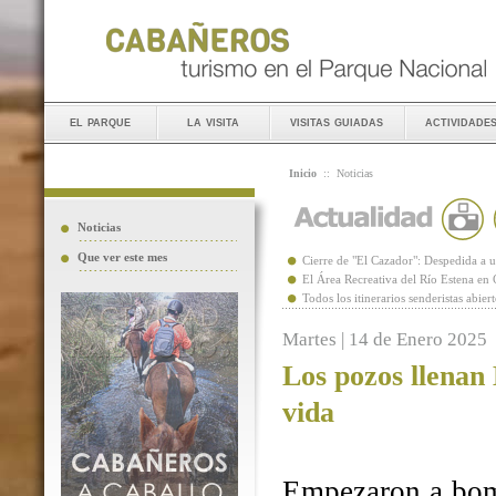
el parque
la visita
visitas guiadas
actividade
Inicio
::
Noticias
Noticias
Que ver este mes
Cierre de "El Cazador": Despedida 
El Área Recreativa del Río Estena en
Todos los itinerarios senderistas abie
Martes | 14 de Enero 2025
Los pozos llenan
vida
Empezaron a bomb