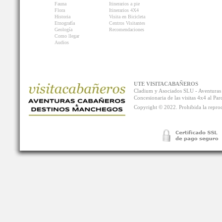
Fauna
Itinerarios a pie
Flora
Itinerarios 4X4
Historia
Visita en Bicicleta
Etnografía
Centros Visitantes
Geología
Recomendaciones
Como llegar
Audios
UTE VISITACABAÑEROS
Cladium y Asociados SLU - Aventur
Concesionaria de las visitas 4x4 al P
Copyright © 2022. Prohibida la reprodu