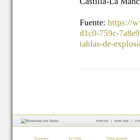
Castilla-La Manc
Fuente:
https://
d1c0-759c-7a8e9
tablas-de-explos
noticias
|
mapa web
|
con
El parque
La visita
Visitas guiadas