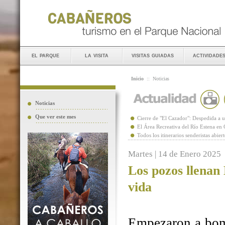
el parque
la visita
visitas guiadas
actividade
Inicio
::
Noticias
Noticias
Que ver este mes
Cierre de "El Cazador": Despedida 
El Área Recreativa del Río Estena en
Todos los itinerarios senderistas abie
Martes | 14 de Enero 2025
Los pozos llenan
vida
Empezaron a bomb