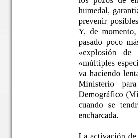
los pozos de em
humedal, garanti
prevenir posible
Y, de momento, 
pasado poco más
«explosión de 
«múltiples espec
va haciendo lent
Ministerio par
Demográfico (Mit
cuando se tendrá
encharcada.
La activación de 