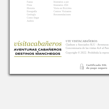
Fauna
Itinerarios a pie
Flora
Itinerarios 4X4
Historia
Visita en Bicicleta
Etnografía
Centros Visitantes
Geología
Recomendaciones
Como llegar
Audios
UTE VISITACABAÑEROS
Cladium y Asociados SLU - Aventur
Concesionaria de las visitas 4x4 al P
Copyright © 2022. Prohibida la reprodu